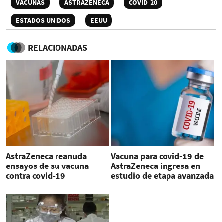
VACUNAS
ASTRAZENECA
COVID-20
ESTADOS UNIDOS
EEUU
RELACIONADAS
AstraZeneca reanuda
Vacuna para covid-19 de
ensayos de su vacuna
AstraZeneca ingresa en
contra covid-19
estudio de etapa avanzada
en EEUU