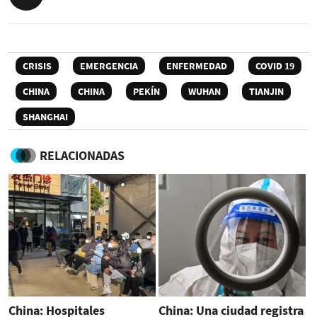
CRISIS
EMERGENCIA
ENFERMEDAD
COVID 19
CHINA
CHINA
PEKÍN
WUHAN
TIANJIN
SHANGHAI
RELACIONADAS
China: Hospitales
China: Una ciudad registra