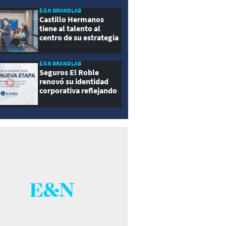
E&N BRANDLAB
Castillo Hermanos
tiene al talento al
centro de su estrategia
E&N BRANDLAB
Seguros El Roble
renovó su identidad
corporativa reflejando
innovación, cercanía y
modernidad