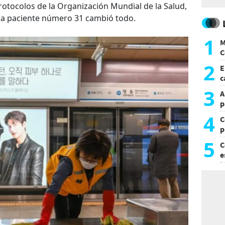
protocolos de la Organización Mundial de la Salud,
 la paciente número 31 cambió todo.
1
M
C
y
2
E
c
s
3
A
p
4
C
p
c
5
C
e
i