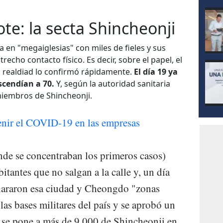
ote: la secta Shincheonji
a en "megaiglesias" con miles de fieles y sus
recho contacto físico. Es decir, sobre el papel, el
a realdiad lo confirmó rápidamente.
El día 19 ya
scendían a 70.
Y, según la autoridad sanitaria
miembros de Shincheonji.
enir el COVID-19 en las empresas
de se concentraban los primeros casos)
itantes que no salgan a la calle y, un día
clararon esa ciudad y Cheongdo "zonas
las bases militares del país y se aprobó un
se pone a más de 9.000 de Shincheonji en