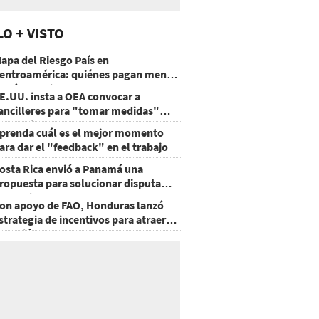
LO + VISTO
apa del Riesgo País en
entroamérica: quiénes pagan menos
 cuáles mejoraron
E.UU. insta a OEA convocar a
ancilleres para "tomar medidas"
obre Nicaragua
prenda cuál es el mejor momento
ara dar el "feedback" en el trabajo
osta Rica envió a Panamá una
ropuesta para solucionar disputa
omercial
on apoyo de FAO, Honduras lanzó
strategia de incentivos para atraer
nversión al agro