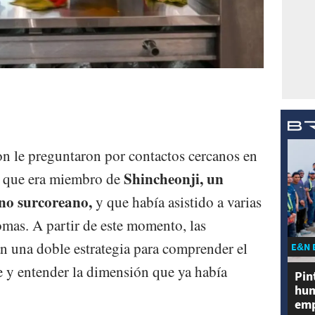
 le preguntaron por contactos cercanos en
Shincheonji, un
on que era miembro de
ano surcoreano,
y que había asistido a varias
omas. A partir de este momento, las
an una doble estrategia para comprender el
E&N 
te y entender la dimensión que ya había
Pin
hum
emp