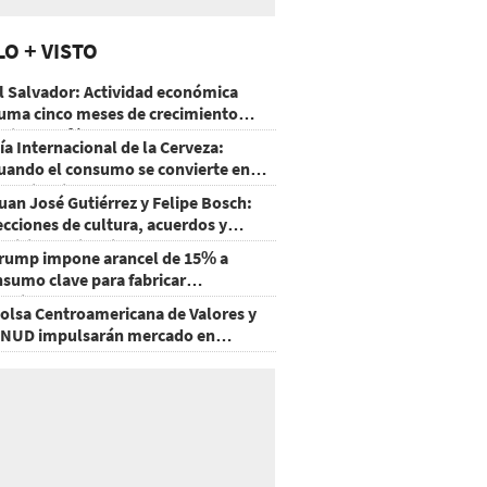
LO + VISTO
l Salvador: Actividad económica
uma cinco meses de crecimiento
rriba de 4%
ía Internacional de la Cerveza:
uando el consumo se convierte en
xperiencia
uan José Gutiérrez y Felipe Bosch:
ecciones de cultura, acuerdos y
ecisiones sin miedo
rump impone arancel de 15% a
nsumo clave para fabricar
emiconductores y paneles
olsa Centroamericana de Valores y
NUD impulsarán mercado en
onduras