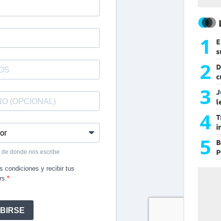
1
E
s
a
2
D
c
e
3
J
l
d
4
T
i
s
5
B
P
H