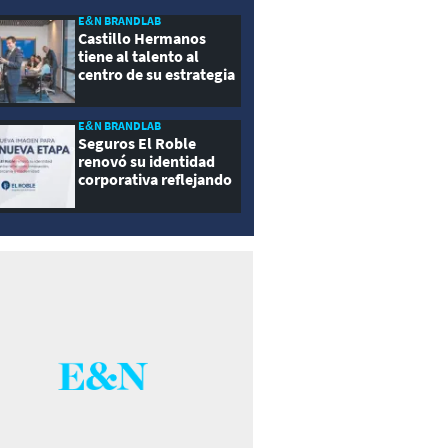
E&N BRANDLAB
Castillo Hermanos
tiene al talento al
centro de su estrategia
E&N BRANDLAB
Seguros El Roble
renovó su identidad
corporativa reflejando
innovación, cercanía y
modernidad