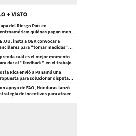
LO + VISTO
apa del Riesgo País en
entroamérica: quiénes pagan menos
 cuáles mejoraron
E.UU. insta a OEA convocar a
ancilleres para "tomar medidas"
obre Nicaragua
prenda cuál es el mejor momento
ara dar el "feedback" en el trabajo
osta Rica envió a Panamá una
ropuesta para solucionar disputa
omercial
on apoyo de FAO, Honduras lanzó
strategia de incentivos para atraer
nversión al agro