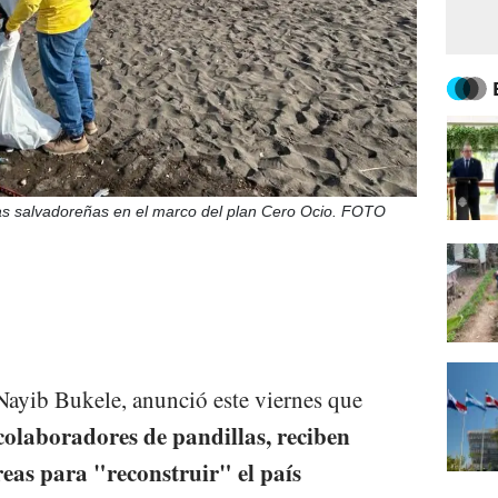
as salvadoreñas en el marco del plan Cero Ocio. FOTO
 Nayib Bukele, anunció este viernes que
colaboradores de pandillas, reciben
reas para "reconstruir" el país