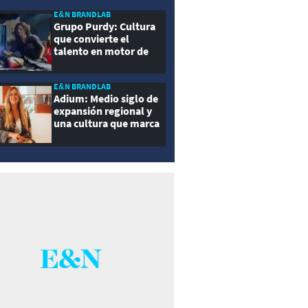
E&N BRANDLAB
Grupo Purdy: Cultura
que convierte el
talento en motor de
crecimiento
E&N BRANDLAB
Adium: Medio siglo de
expansión regional y
una cultura que marca
la diferencia