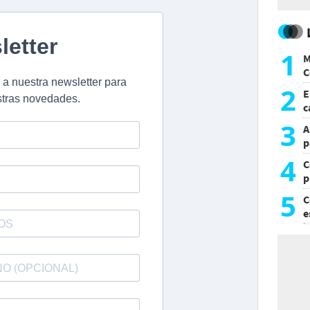
1
M
C
y
2
E
c
s
3
A
p
4
C
p
c
5
C
e
i