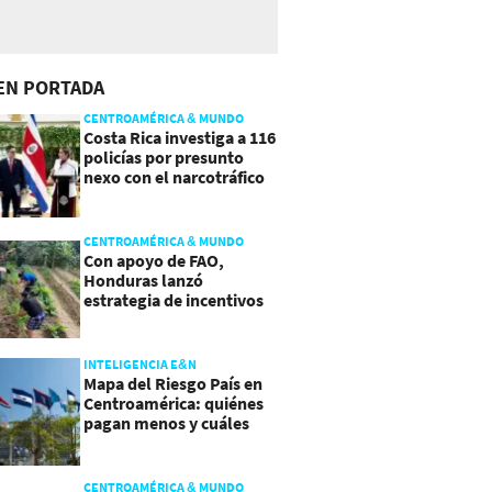
EN PORTADA
CENTROAMÉRICA & MUNDO
Costa Rica investiga a 116
policías por presunto
nexo con el narcotráfico
CENTROAMÉRICA & MUNDO
Con apoyo de FAO,
Honduras lanzó
estrategia de incentivos
para atraer inversión al
agro
INTELIGENCIA E&N
Mapa del Riesgo País en
Centroamérica: quiénes
pagan menos y cuáles
mejoraron
CENTROAMÉRICA & MUNDO