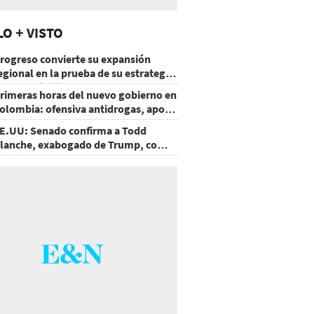
LO + VISTO
rogreso convierte su expansión
egional en la prueba de su estrategia
e sostenibilidad
rimeras horas del nuevo gobierno en
olombia: ofensiva antidrogas, apoyo
e EE.UU. y un atentado
E.UU: Senado confirma a Todd
lanche, exabogado de Trump, como
iscal General