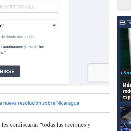
E&N 
Más
red
esp
a nueva resolución sobre Nicaragua
les confiscarán “todas las acciones y