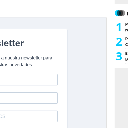
1
P
r
d
2
P
C
d
3
E
B
F