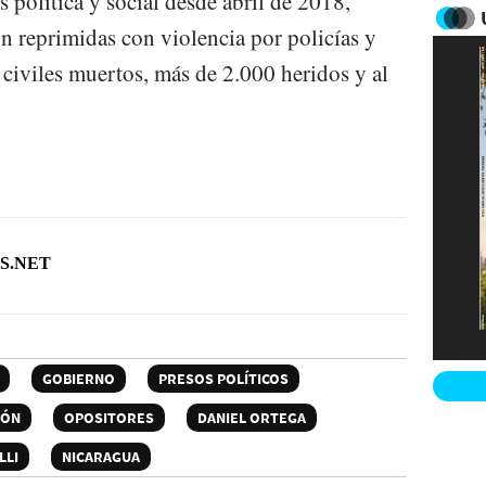
s política y social desde abril de 2018,
n reprimidas con violencia por policías y
 civiles muertos, más de 2.000 heridos y al
S.NET
GOBIERNO
PRESOS POLÍTICOS
IÓN
OPOSITORES
DANIEL ORTEGA
LLI
NICARAGUA