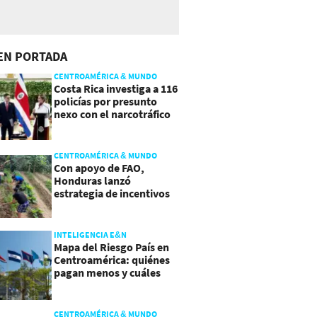
EN PORTADA
CENTROAMÉRICA & MUNDO
Costa Rica investiga a 116
policías por presunto
nexo con el narcotráfico
CENTROAMÉRICA & MUNDO
Con apoyo de FAO,
Honduras lanzó
estrategia de incentivos
para atraer inversión al
agro
INTELIGENCIA E&N
Mapa del Riesgo País en
Centroamérica: quiénes
pagan menos y cuáles
mejoraron
CENTROAMÉRICA & MUNDO