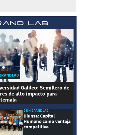
BRANDLAB
versidad Galileo: Semillero de
eres de alto impacto para
temala
E&N BRANDLAB
Diunsa: Capital
Humano como ventaja
competitiva