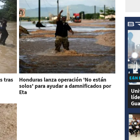
E&N 
s tras
Honduras lanza operación 'No están
solos' para ayudar a damnificados por
Uni
Eta
líd
Gua