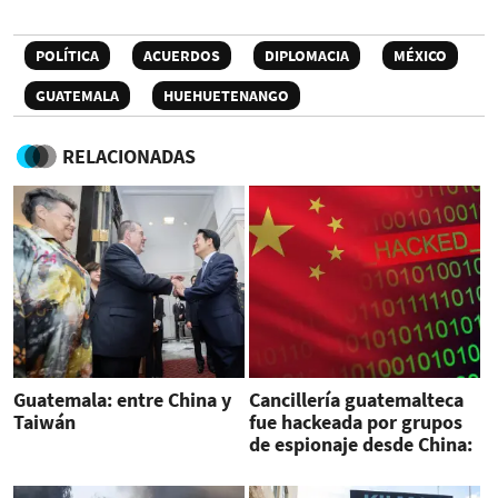
POLÍTICA
ACUERDOS
DIPLOMACIA
MÉXICO
GUATEMALA
HUEHUETENANGO
RELACIONADAS
Guatemala: entre China y
Cancillería guatemalteca
Taiwán
fue hackeada por grupos
de espionaje desde China:
EEUU