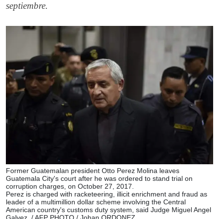
septiembre.
Former Guatemalan president Otto Perez Molina leaves
Guatemala City's court after he was ordered to stand trial on
corruption charges, on October 27, 2017.
Perez is charged with racketeering, illicit enrichment and fraud as
leader of a multimillion dollar scheme involving the Central
American country's customs duty system, said Judge Miguel Angel
Galvez. / AFP PHOTO / Johan ORDONEZ