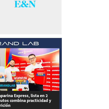
BRANDLAB
aparina Express, lista en 2
utos combina practicidad y
rición