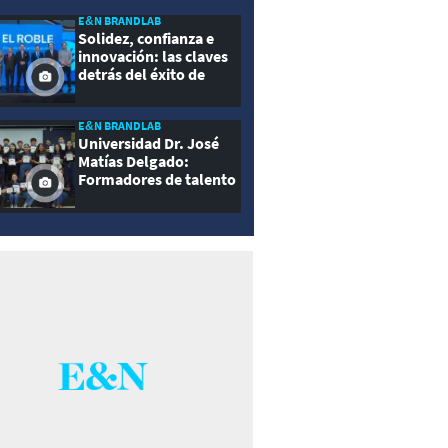
E&N BRANDLAB
Solidez, confianza e
innovación: las claves
detrás del éxito de
Seguros El Roble
E&N BRANDLAB
Universidad Dr. José
Matías Delgado:
Formadores de talento
con propósito