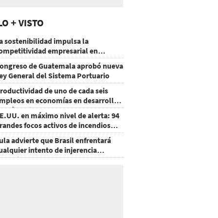
LO + VISTO
a sostenibilidad impulsa la
ompetitividad empresarial en
uatemala
ongreso de Guatemala aprobó nueva
ey General del Sistema Portuario
roductividad de uno de cada seis
mpleos en economías en desarrollo
odría mejorar por la IA
E.UU. en máximo nivel de alerta: 94
randes focos activos de incendios
orestales
ula advierte que Brasil enfrentará
ualquier intento de injerencia
xtranjera