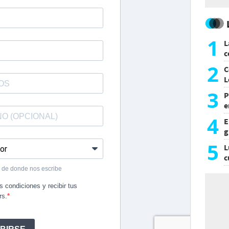
1
L
c
G
2
C
L
3
P
e
p
4
E
g
f
5
L
c
e