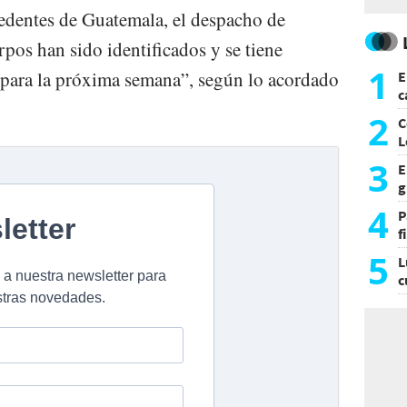
edentes de Guatemala, el despacho de
pos han sido identificados y se tiene
1
 para la próxima semana”, según lo acordado
E
c
s
2
C
L
3
E
g
f
4
P
f
m
5
L
c
e