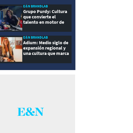
E&N BRANDLAB
Grupo Purdy: Cultura
que convierte el
talento en motor de
crecimiento
E&N BRANDLAB
Adium: Medio siglo de
expansión regional y
una cultura que marca
la diferencia