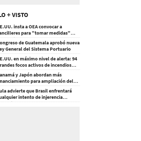
LO + VISTO
E.UU. insta a OEA convocar a
ancilleres para "tomar medidas"
obre Nicaragua
ongreso de Guatemala aprobó nueva
ey General del Sistema Portuario
E.UU. en máximo nivel de alerta: 94
randes focos activos de incendios
orestales
anamá y Japón abordan más
inanciamiento para ampliación del
etro
ula advierte que Brasil enfrentará
ualquier intento de injerencia
xtranjera