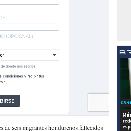
E&N 
Más
red
esp
s de seis migrantes hondureños fallecidos