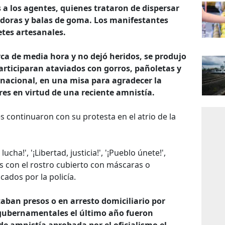
es a los agentes, quienes trataron de dispersar
idoras y balas de goma. Los manifestantes
tes artesanales.
ca de media hora y no dejó heridos, se produjo
articiparan ataviados con gorros, pañoletas y
 nacional, en una misa para agradecer la
res en virtud de una reciente amnistía.
 continuaron con su protesta en el atrio de la
cha!', '¡Libertad, justicia!', '¡Pueblo únete!',
s con el rostro cubierto con máscaras o
cados por la policía.
aban presos o en arresto domiciliario por
tigubernamentales el último año fueron
de amnistía aprobada por el oficialismo el