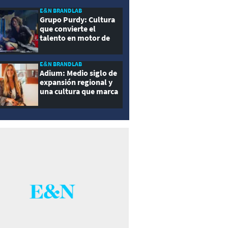
E&N BRANDLAB
Grupo Purdy: Cultura
que convierte el
talento en motor de
crecimiento
E&N BRANDLAB
Adium: Medio siglo de
expansión regional y
una cultura que marca
la diferencia