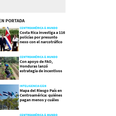
EN PORTADA
CENTROAMÉRICA & MUNDO
Costa Rica investiga a 116
policías por presunto
nexo con el narcotráfico
CENTROAMÉRICA & MUNDO
Con apoyo de FAO,
Honduras lanzó
estrategia de incentivos
para atraer inversión al
agro
INTELIGENCIA E&N
Mapa del Riesgo País en
Centroamérica: quiénes
pagan menos y cuáles
mejoraron
CENTROAMÉRICA & MUNDO