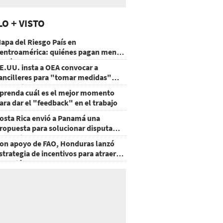
LO + VISTO
apa del Riesgo País en
entroamérica: quiénes pagan menos
 cuáles mejoraron
E.UU. insta a OEA convocar a
ancilleres para "tomar medidas"
obre Nicaragua
prenda cuál es el mejor momento
ara dar el "feedback" en el trabajo
osta Rica envió a Panamá una
ropuesta para solucionar disputa
omercial
on apoyo de FAO, Honduras lanzó
strategia de incentivos para atraer
nversión al agro