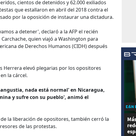
ridos, cientos de detenidos y 62.000 exiliados
otestas que estallaron en abril del 2018 contra el
sado por la oposición de instaurar una dictadura.
amos a detener', declaró a la AFP el recién
n Carchache, quien viajó a Washington para
americana de Derechos Humanos (CIDH) después
is Herrera elevó plegarias por los opositores
en la cárcel.
e angustia, nada está normal' en Nicaragua,
mina y sufre con su pueblo', animó el
E&N 
de la liberación de opositores, también cerró la
Más
red
presores de las protestas.
esp