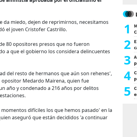
 me da miedo, dejen de reprimirnos, necesitamos
1
M
el joven Cristofer Castrillo.
C
y
2
E
de 80 opositores presos que no fueron
c
do a que el gobierno los considera delincuentes
s
3
A
p
4
C
tad del resto de hermanos que aún son rehenes',
p
no opositor Medardo Mairena, quien fue
c
5
 un año y condenado a 216 años por delitos
C
e
estaciones.
i
 momentos difíciles los que hemos pasado' en la
 quien aseguró que están decididos 'a continuar