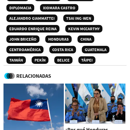
DIPLOMACIA
XIOMARA CASTRO
ALEJANDRO GIAMMATTEI
TSAI ING-WEN
EDUARDO ENRIQUE REINA
KEVIN MCCARTHY
JOHN BRICEÑO
HONDURAS
CHINA
CENTROAMÉRICA
COSTA RICA
GUATEMALA
TAIWÁN
PEKÍN
BELICE
TÁIPEI
RELACIONADAS
¿Por qué Honduras