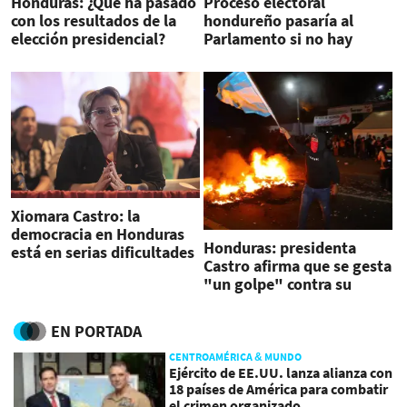
Honduras: ¿Qué ha pasado
Proceso electoral
con los resultados de la
hondureño pasaría al
elección presidencial?
Parlamento si no hay
resultados el 30 de
diciembre
Xiomara Castro: la
democracia en Honduras
Honduras: presidenta
está en serias dificultades
Castro afirma que se gesta
"un golpe" contra su
gobierno
EN PORTADA
CENTROAMÉRICA & MUNDO
Ejército de EE.UU. lanza alianza con
18 países de América para combatir
el crimen organizado