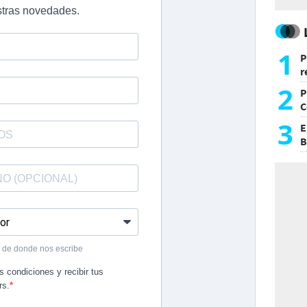
1
P
r
d
2
P
C
d
3
E
B
F