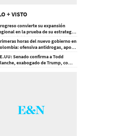
LO + VISTO
rogreso convierte su expansión
egional en la prueba de su estrategia
e sostenibilidad
rimeras horas del nuevo gobierno en
olombia: ofensiva antidrogas, apoyo
e EE.UU. y un atentado
E.UU: Senado confirma a Todd
lanche, exabogado de Trump, como
iscal General