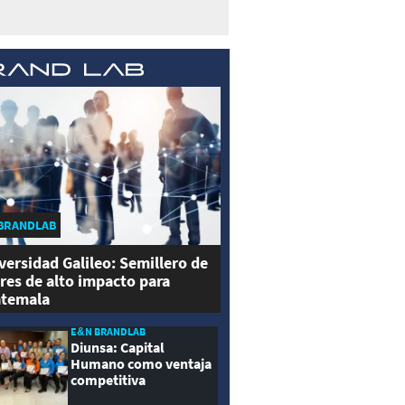
BRANDLAB
versidad Galileo: Semillero de
eres de alto impacto para
temala
E&N BRANDLAB
Diunsa: Capital
Humano como ventaja
competitiva