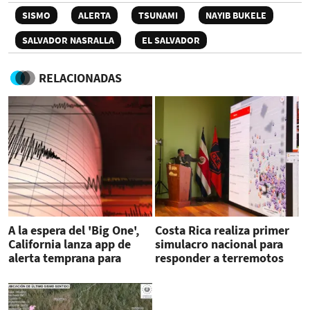
SISMO
ALERTA
TSUNAMI
NAYIB BUKELE
SALVADOR NASRALLA
EL SALVADOR
RELACIONADAS
A la espera del 'Big One',
Costa Rica realiza primer
California lanza app de
simulacro nacional para
alerta temprana para
responder a terremotos
sismos