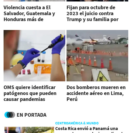
Violencia cuesta a El
Fijan para octubre de
Salvador, Guatemala y
2023 el juicio contra
Honduras más de
Trump y su familia por
US$14.000 millones
presuntos delitos fiscales
anualmente
OMS quiere identificar
Dos bomberos mueren en
patógenos que pueden
accidente aéreo en Lima,
causar pandemias
Perú
EN PORTADA
CENTROAMÉRICA & MUNDO
Costa Rica envió a Panamá una