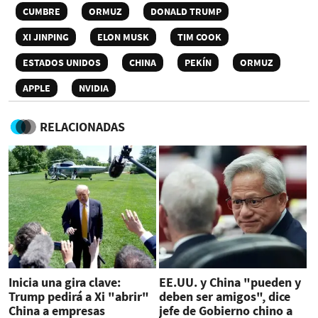
CUMBRE
ORMUZ
DONALD TRUMP
XI JINPING
ELON MUSK
TIM COOK
ESTADOS UNIDOS
CHINA
PEKÍN
ORMUZ
APPLE
NVIDIA
RELACIONADAS
Inicia una gira clave:
EE.UU. y China "pueden y
Trump pedirá a Xi "abrir"
deben ser amigos", dice
China a empresas
jefe de Gobierno chino a