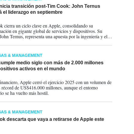
nicia transición post-Tim Cook: John Ternus
 el liderazgo en septiembre
2026
 cierra un ciclo clave en Apple, consolidando su
mación en gigante global de servicios y dispositivos. Su
 John Ternus, representa una apuesta por la ingeniería y el
 en un momento decisivo para la compañía.
SAS & MANAGEMENT
cumple medio siglo con más de 2.000 millones
ositivos activos en el mundo
2026
financiero, Apple cerró el ejercicio 2025 con un volumen de
 récord de US$416.000 millones, aunque el entorno
io se ha vuelto más hostil.
SAS & MANAGEMENT
k descarta que vaya a retirarse de Apple este
2026