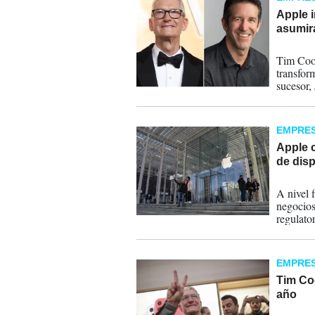
Apple i
asumirá
21-04-
Tim Cook
transfor
sucesor,
producto
EMPRE
Apple 
de disp
31-03-
A nivel 
negocios
regulator
EMPRE
Tim Coo
año
19-03-