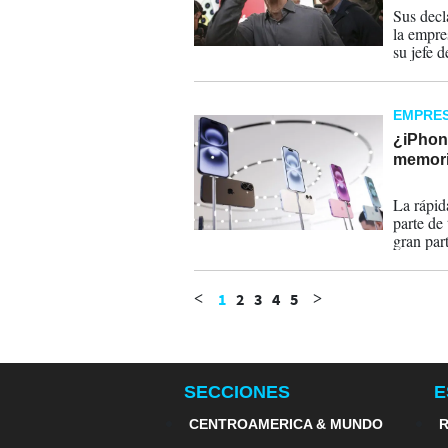
Sus decl
la empre
su jefe d
EMPRE
¿iPhon
memori
06-02-
La rápida
parte de
gran par
1
2
3
4
5
<
>
SECCIONES
E
CENTROAMERICA & MUNDO
R