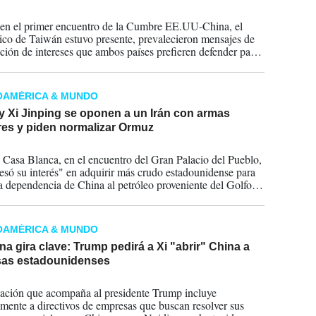
2026
n el primer encuentro de la Cumbre EE.UU-China, el
tico de Taiwán estuvo presente, prevalecieron mensajes de
ción de intereses que ambos países prefieren defender para
os propios y comunes.
OAMÉRICA & MUNDO
y Xi Jinping se oponen a un Irán con armas
res y piden normalizar Ormuz
2026
 Casa Blanca, en el encuentro del Gran Palacio del Pueblo,
esó su interés" en adquirir más crudo estadounidense para
la dependencia de China al petróleo proveniente del Golfo
OAMÉRICA & MUNDO
una gira clave: Trump pedirá a Xi "abrir" China a
as estadounidenses
2026
ación que acompaña al presidente Trump incluye
lmente a directivos de empresas que buscan resolver sus