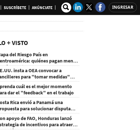
INGRESAR
SUSCRÍBETE
ANÚNCIATE
LO + VISTO
apa del Riesgo País en
entroamérica: quiénes pagan menos
 cuáles mejoraron
E.UU. insta a OEA convocar a
ancilleres para "tomar medidas"
obre Nicaragua
prenda cuál es el mejor momento
ara dar el "feedback" en el trabajo
osta Rica envió a Panamá una
ropuesta para solucionar disputa
omercial
on apoyo de FAO, Honduras lanzó
strategia de incentivos para atraer
nversión al agro