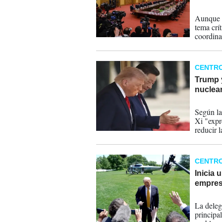
14-05-
Aunque e
tema crí
coordina
benefici
CENTR
Trump 
nuclea
14-05-
Según la
Xi "expr
reducir 
Pérsico.
CENTR
Inicia 
empres
13-05-
La deleg
principa