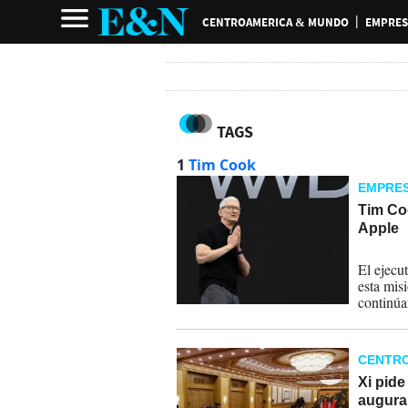
CENTROAMERICA & MUNDO
EMPRES
TAGS
1
Tim Cook
EMPRE
Tim Coo
Apple
08-06-
El ejecu
esta mis
continúa
personas
CENTR
Xi pide
augura 