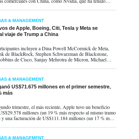
s comerciales con China, como Nvidia, que ha tenido
des para obtener la autorización regulatoria que le permitiría
lí sus potentes chips de Inteligencia Artificial H200.
SAS & MANAGEMENT
vos de Apple, Boeing, Citi, Tesla y Meta se
al viaje de Trump a China
2026
rticipantes incluyen a Dina Powell McCormick de Meta,
ink de BlackRock, Stephen Schwarzman de Blackstone,
bbins de Cisco, Sanjay Mehrotra de Micron, Michael
 de Mastercard, Cristiano Amon de Qualcomm y Ryan
ey de Visa.
SAS & MANAGEMENT
ganó US$71.675 millones en el primer semestre,
% más
2026
gundo trimestre, el más reciente, Apple tuvo un beneficio
US$29.578 millones (un 19 % más respecto al mismo tramo
 y una facturación de US$111.184 millones (un 17 % más),
ementos de ventas de doble dígito en todos los mercados
co en los que opera.
SAS & MANAGEMENT