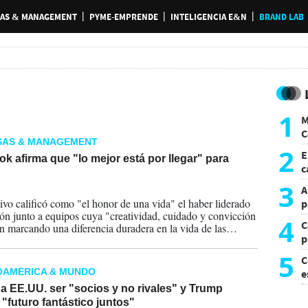
AS & MANAGEMENT
PYME-EMPRENDE
INTELIGENCIA E&N
BRAND LAB
1
M
C
SAS & MANAGEMENT
y
2
E
k afirma que "lo mejor está por llegar" para
c
s
3
A
2026
tivo calificó como "el honor de una vida" el haber liderado
p
ión junto a equipos cuya "creatividad, cuidado y convicción
4
C
n marcando una diferencia duradera en la vida de las
p
".
c
5
C
OAMÉRICA & MUNDO
e
i
 a EE.UU. ser "socios y no rivales" y Trump
"futuro fantástico juntos"