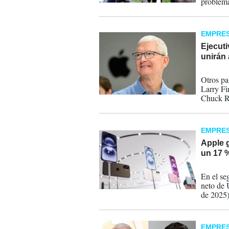
problema
dificulta
vender al
EMPRE
Ejecuti
unirán 
11-05-
Otros pa
Larry F
Chuck Ro
Miebach
McInern
EMPRE
Apple 
un 17 
01-05-
En el se
neto de 
de 2025)
con incr
geográfi
EMPRE