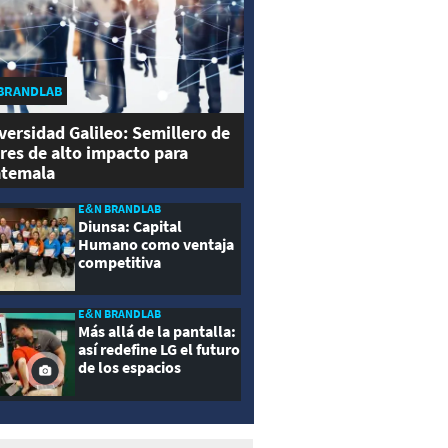
BRANDLAB
versidad Galileo: Semillero de
eres de alto impacto para
temala
E&N BRANDLAB
Diunsa: Capital
Humano como ventaja
competitiva
E&N BRANDLAB
Más allá de la pantalla:
así redefine LG el futuro
de los espacios
inteligentes