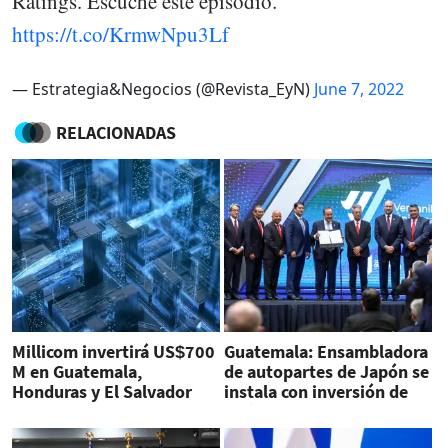
Ratings. Escuche este episodio.
https://t.co/KrmwNpu3Lf
— Estrategia&Negocios (@Revista_EyN)
June 7, 2022
RELACIONADAS
Millicom invertirá US$700
Guatemala: Ensambladora
M en Guatemala,
de autopartes de Japón se
Honduras y El Salvador
instala con inversión de
US$10 millones