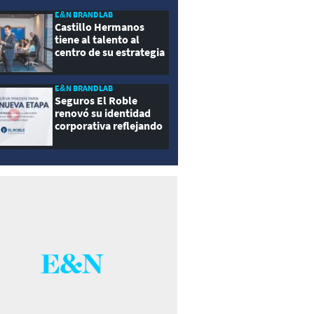
E&N BRANDLAB
Castillo Hermanos
tiene al talento al
centro de su estrategia
E&N BRANDLAB
Seguros El Roble
renovó su identidad
corporativa reflejando
innovación, cercanía y
modernidad