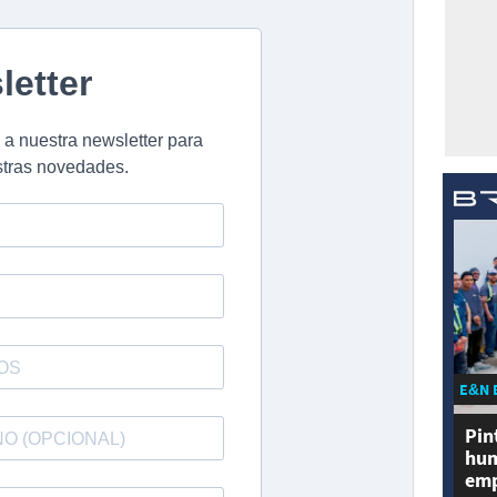
E&N 
Pin
hum
emp