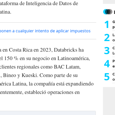
lataforma de Inteligencia de Datos de
atina.
1
G
p
ponen a cualquier intento de aplicar impuestos
e
2
L
c
G
3
C
na en Costa Rica en 2023, Databricks ha
L
l 150 % en su negocio en Latinoamérica,
4
P
 clientes regionales como BAC Latam,
e
p
5
 Bineo y Kueski. Como parte de su
C
c
érica Latina, la compañía está expandiendo
c
ientemente, estableció operaciones en