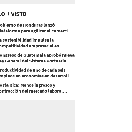
LO + VISTO
obierno de Honduras lanzó
lataforma para agilizar el comercio
xterior
a sostenibilidad impulsa la
ompetitividad empresarial en
uatemala
ongreso de Guatemala aprobó nueva
ey General del Sistema Portuario
roductividad de uno de cada seis
mpleos en economías en desarrollo
odría mejorar por la IA
osta Rica: Menos ingresos y
ontracción del mercado laboral
ausan baja del consumo