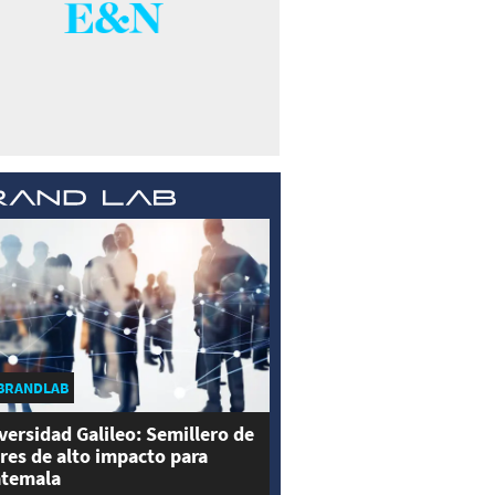
BRANDLAB
versidad Galileo: Semillero de
eres de alto impacto para
temala