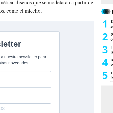
mética, diseños que se modelarán a partir de
os, como el micelio.
1
E
s
a
2
D
c
e
3
J
l
d
4
B
P
H
5
T
i
s