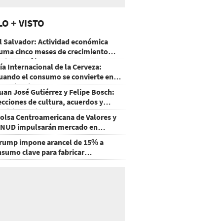
LO + VISTO
l Salvador: Actividad económica
uma cinco meses de crecimiento
rriba de 4%
ía Internacional de la Cerveza:
uando el consumo se convierte en
xperiencia
uan José Gutiérrez y Felipe Bosch:
ecciones de cultura, acuerdos y
ecisiones sin miedo
olsa Centroamericana de Valores y
NUD impulsarán mercado en
onduras
rump impone arancel de 15% a
nsumo clave para fabricar
emiconductores y paneles