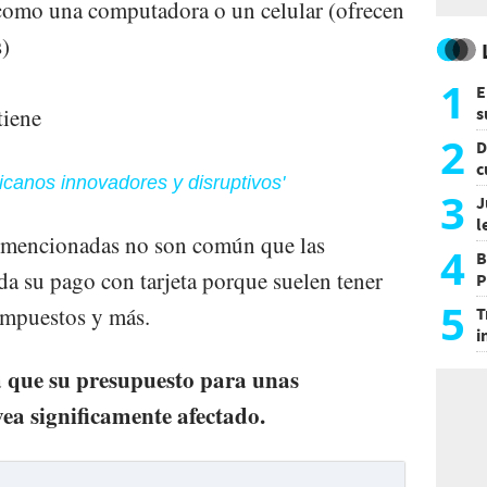
 como una computadora o un celular (ofrecen
s)
1
E
tiene
s
a
2
D
c
icanos innovadores y disruptivos'
e
3
J
l
 mencionadas no son común que las
d
4
B
a su pago con tarjeta porque suelen tener
P
H
5
impuestos y más.
T
i
s
da que su presupuesto para unas
vea significamente afectado.