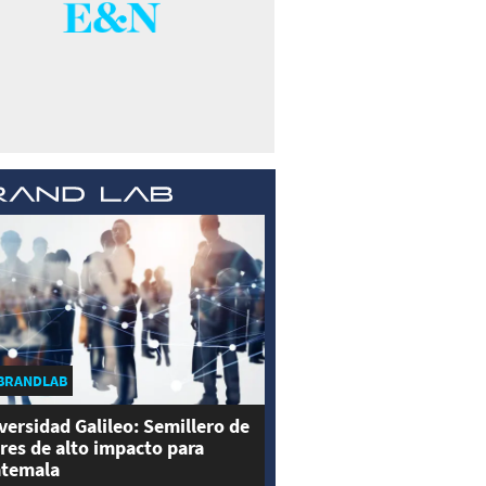
BRANDLAB
versidad Galileo: Semillero de
eres de alto impacto para
temala