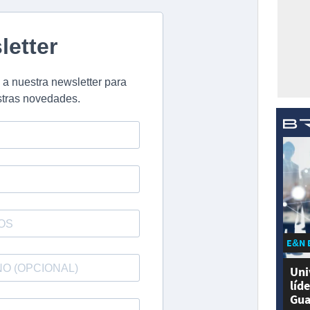
E&N 
Uni
líd
Gua