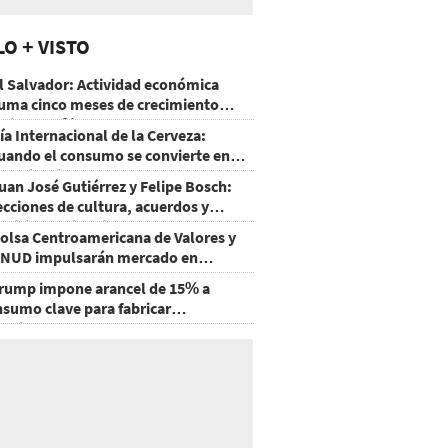
LO + VISTO
l Salvador: Actividad económica
uma cinco meses de crecimiento
rriba de 4%
ía Internacional de la Cerveza:
uando el consumo se convierte en
xperiencia
uan José Gutiérrez y Felipe Bosch:
ecciones de cultura, acuerdos y
ecisiones sin miedo
olsa Centroamericana de Valores y
NUD impulsarán mercado en
onduras
rump impone arancel de 15% a
nsumo clave para fabricar
emiconductores y paneles