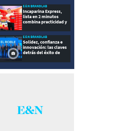
E&N BRANDLAB
Incaparina Express,
lista en 2 minutos
combina practicidad y
nutrición
E&N BRANDLAB
Solidez, confianza e
innovación: las claves
detrás del éxito de
Seguros El Roble