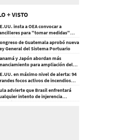
LO + VISTO
E.UU. insta a OEA convocar a
ancilleres para "tomar medidas"
obre Nicaragua
ongreso de Guatemala aprobó nueva
ey General del Sistema Portuario
anamá y Japón abordan más
inanciamiento para ampliación del
etro
E.UU. en máximo nivel de alerta: 94
randes focos activos de incendios
orestales
ula advierte que Brasil enfrentará
ualquier intento de injerencia
xtranjera