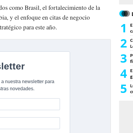
os como Brasil, el fortalecimiento de la
a, y el enfoque en citas de negocio
1
E
tratégico para este año.
c
s
2
C
L
3
P
f
m
4
E
g
f
5
L
c
e