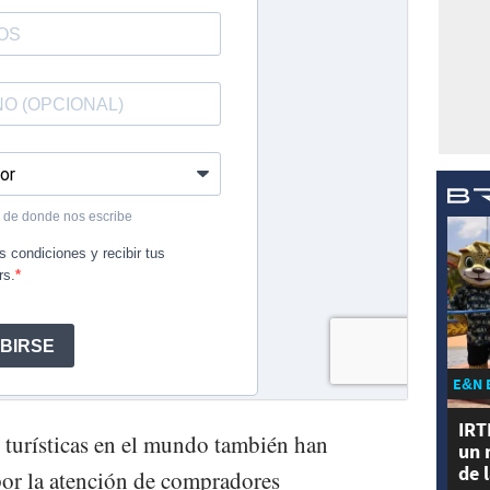
E&N 
IRT
s turísticas en el mundo también han
un 
de 
por la atención de compradores