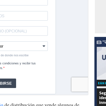
E&N 
Seg
ide
inn
io
de distribución que vende algunos de