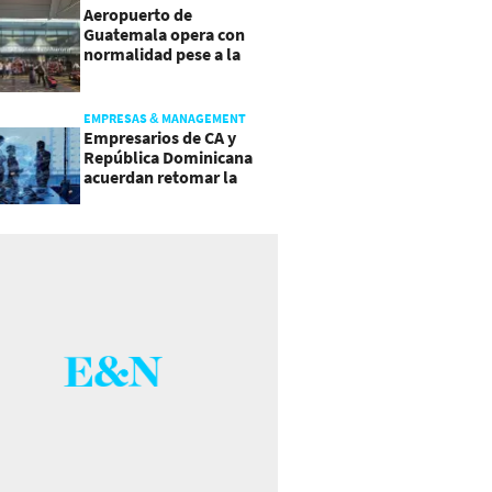
Aeropuerto de
Guatemala opera con
normalidad pese a la
actividad del volcán de
Fuego
EMPRESAS & MANAGEMENT
Empresarios de CA y
República Dominicana
acuerdan retomar la
agenda regional