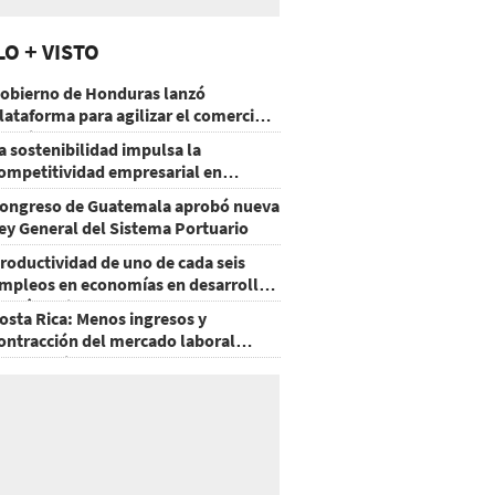
LO + VISTO
obierno de Honduras lanzó
lataforma para agilizar el comercio
xterior
a sostenibilidad impulsa la
ompetitividad empresarial en
uatemala
ongreso de Guatemala aprobó nueva
ey General del Sistema Portuario
roductividad de uno de cada seis
mpleos en economías en desarrollo
odría mejorar por la IA
osta Rica: Menos ingresos y
ontracción del mercado laboral
ausan baja del consumo