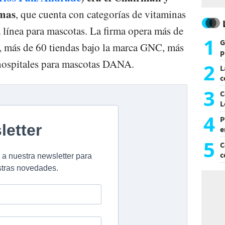
mas
, que cuenta con categorías de vitaminas
línea para mascotas. La firma opera más de
1
G
, más de 60 tiendas bajo la marca GNC, más
p
hospitales para mascotas DANA.
e
2
L
c
G
3
C
L
4
P
e
p
5
C
c
c