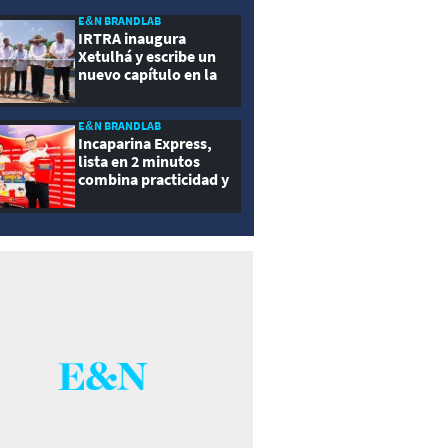
ernidad
E&N BRANDLAB
IRTRA inaugura
Xetulhá y escribe un
nuevo capítulo en la
historia de la
recreación de
Guatemala
E&N BRANDLAB
Incaparina Express,
lista en 2 minutos
combina practicidad y
nutrición