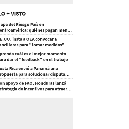
LO + VISTO
apa del Riesgo País en
entroamérica: quiénes pagan menos
 cuáles mejoraron
E.UU. insta a OEA convocar a
ancilleres para "tomar medidas"
obre Nicaragua
prenda cuál es el mejor momento
ara dar el "feedback" en el trabajo
osta Rica envió a Panamá una
ropuesta para solucionar disputa
omercial
on apoyo de FAO, Honduras lanzó
strategia de incentivos para atraer
nversión al agro