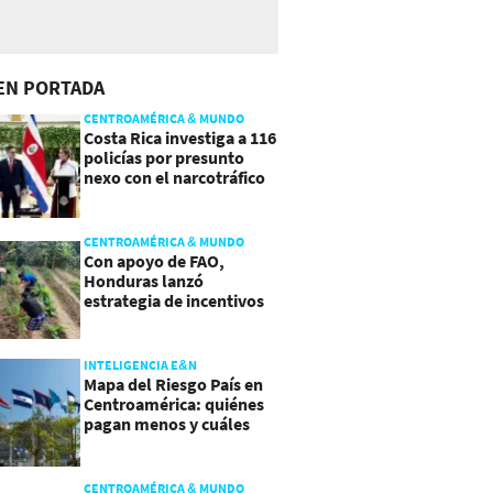
EN PORTADA
CENTROAMÉRICA & MUNDO
Costa Rica investiga a 116
policías por presunto
nexo con el narcotráfico
CENTROAMÉRICA & MUNDO
Con apoyo de FAO,
Honduras lanzó
estrategia de incentivos
para atraer inversión al
agro
INTELIGENCIA E&N
Mapa del Riesgo País en
Centroamérica: quiénes
pagan menos y cuáles
mejoraron
CENTROAMÉRICA & MUNDO