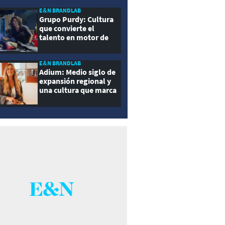
E&N BRANDLAB
Grupo Purdy: Cultura
que convierte el
talento en motor de
crecimiento
E&N BRANDLAB
Adium: Medio siglo de
expansión regional y
una cultura que marca
la diferencia