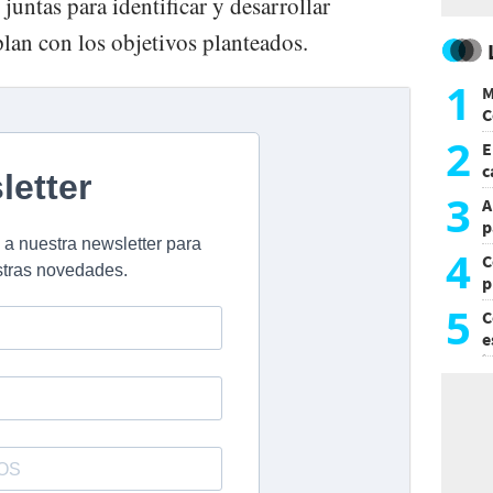
juntas para identificar y desarrollar
an con los objetivos planteados.
1
M
C
y
2
E
c
s
3
A
p
4
C
p
c
5
C
e
i