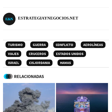
ESTRATEGIAYNEGOCIOS.NET
TURISMO
GUERRA
CONFLICTO
AEROLÍNEAS
VIAJES
CRUCEROS
ESTADOS UNIDOS
ISRAEL
CISJORDANIA
HAMAS
RELACIONADAS