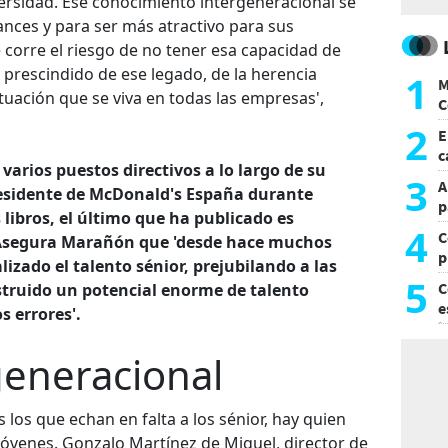
versidad. Ese conocimiento intergeneracional se
lances y para ser más atractivo para sus
 corre el riesgo de no tener esa capacidad de
 prescindido de ese legado, de la herencia
1
M
tuación que se viva en todas las empresas',
C
y
2
E
c
rios puestos directivos a lo largo de su
s
3
A
presidente de McDonald's España durante
p
 libros, el último que ha publicado es
4
C
. Asegura Marañón que 'desde hace muchos
p
izado el talento sénior, prejubilando a las
c
5
C
struido un potencial enorme de talento
e
s errores'.
i
generacional
os que echan en falta a los sénior, hay quien
 jóvenes. Gonzalo Martínez de Miguel, director de