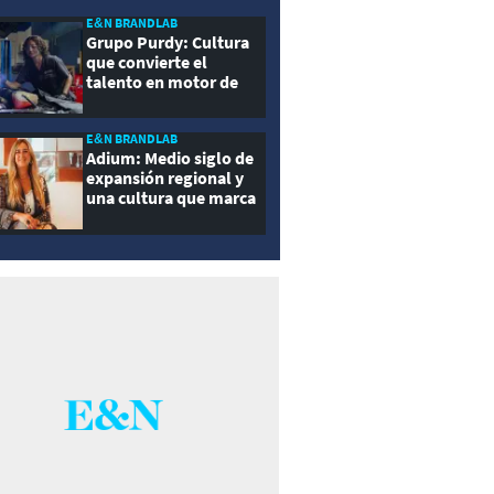
E&N BRANDLAB
Grupo Purdy: Cultura
que convierte el
talento en motor de
crecimiento
E&N BRANDLAB
Adium: Medio siglo de
expansión regional y
una cultura que marca
la diferencia