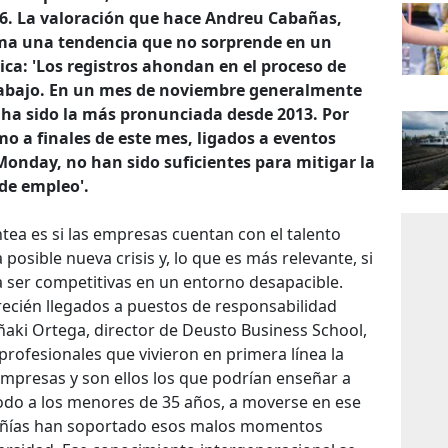
6. La valoración que hace Andreu Cabañas,
rma una tendencia que no sorprende en un
ica: 'Los registros ahondan en el proceso de
rabajo. En un mes de noviembre generalmente
a ha sido la más pronunciada desde 2013. Por
mo a finales de este mes, ligados a eventos
 Monday, no han sido suficientes para mitigar la
 de empleo'.
ntea es si las empresas cuentan con el talento
posible nueva crisis y, lo que es más relevante, si
a ser competitivas en un entorno desapacible.
recién llegados a puestos de responsabilidad
ñaki Ortega, director de Deusto Business School,
rofesionales que vivieron en primera línea la
 empresas y son ellos los que podrían enseñar a
odo a los menores de 35 años, a moverse en ese
pañías han soportado esos malos momentos