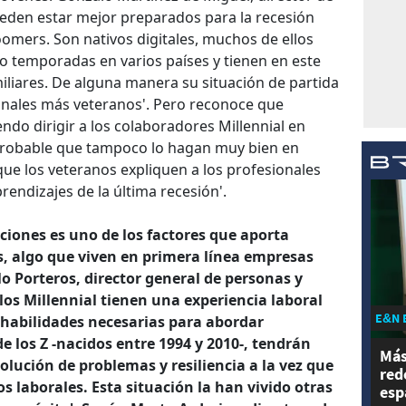
pueden estar mejor preparados para la recesión
omers. Son nativos digitales, muchos de ellos
o temporadas en varios países y tienen en este
liares. De alguna manera su situación de partida
ionales más veteranos'. Pero reconoce que
ndo dirigir a los colaboradores Millennial en
probable que tampoco lo hagan muy bien en
 que los veteranos expliquen a los profesionales
rendizajes de la última recesión'.
ciones es uno de los factores que aporta
, algo que viven en primera línea empresas
o Porteros, director general de personas y
'los Millennial tienen una experiencia laboral
E&N 
s habilidades necesarias para abordar
 de los Z -nacidos entre 1994 y 2010-, tendrán
Más
solución de problemas y resiliencia a la vez que
red
s laborales. Esta situación la han vivido otras
esp