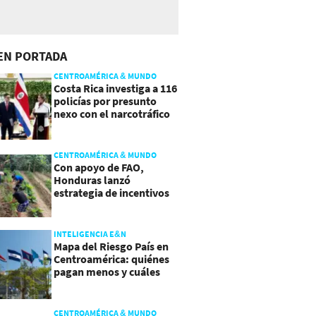
EN PORTADA
CENTROAMÉRICA & MUNDO
Costa Rica investiga a 116
policías por presunto
nexo con el narcotráfico
CENTROAMÉRICA & MUNDO
Con apoyo de FAO,
Honduras lanzó
estrategia de incentivos
para atraer inversión al
agro
INTELIGENCIA E&N
Mapa del Riesgo País en
Centroamérica: quiénes
pagan menos y cuáles
mejoraron
CENTROAMÉRICA & MUNDO