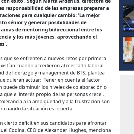
con éxito'. Según Marta Arderius, directora de
 es responsabilidad de las empresas preparar a
neraciones para cualquier cambio: 'La mejor
nto sénior y generar posibilidades de
ramas de mentoring bidireccional entre los
encia y los más jóvenes, aprovechando el
es'.
os que se enfrenten a nuevos retos por primera
existían cuando accedieron al mercado laboral.
dad de liderazgo y management de BTS, plantea
ue quieran actuar: 'Tener en cuenta el factor
n puede disminuir los niveles de colaboración o
a que el interés propio de las personas crece'.
tolerancia a la ambigüedad y a la frustración son
 cuando la situación es incierta'.
 cierto déficit en sus candidatos para afrontar
uel Codina, CEO de Alexander Hughes, menciona