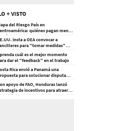
LO + VISTO
apa del Riesgo País en
entroamérica: quiénes pagan menos
 cuáles mejoraron
E.UU. insta a OEA convocar a
ancilleres para "tomar medidas"
obre Nicaragua
prenda cuál es el mejor momento
ara dar el "feedback" en el trabajo
osta Rica envió a Panamá una
ropuesta para solucionar disputa
omercial
on apoyo de FAO, Honduras lanzó
strategia de incentivos para atraer
nversión al agro