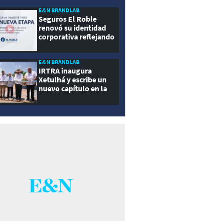
E&N BRANDLAB
Seguros El Roble
renovó su identidad
corporativa reflejando
innovación, cercanía y
modernidad
E&N BRANDLAB
IRTRA inaugura
Xetulhá y escribe un
nuevo capítulo en la
historia de la
recreación de
Guatemala