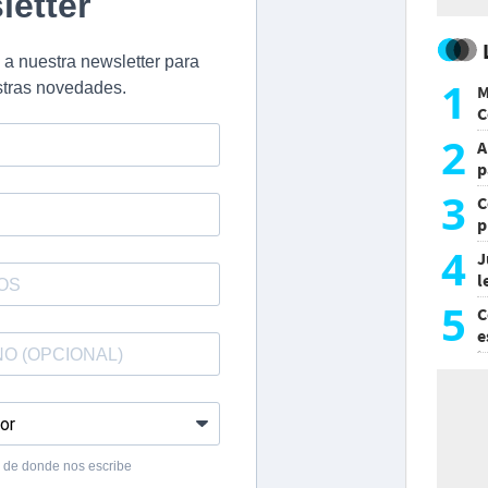
1
M
C
y
2
A
p
3
C
p
c
4
J
l
d
5
C
e
i