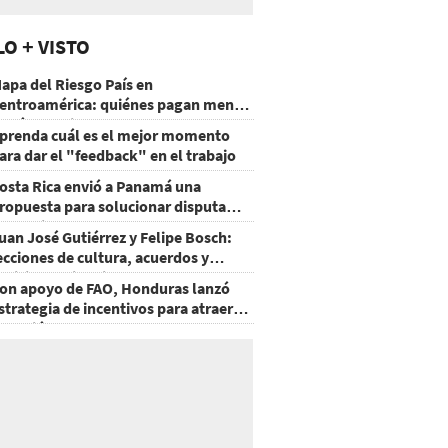
LO + VISTO
apa del Riesgo País en
entroamérica: quiénes pagan menos
 cuáles mejoraron
prenda cuál es el mejor momento
ara dar el "feedback" en el trabajo
osta Rica envió a Panamá una
ropuesta para solucionar disputa
omercial
uan José Gutiérrez y Felipe Bosch:
ecciones de cultura, acuerdos y
ecisiones sin miedo
on apoyo de FAO, Honduras lanzó
strategia de incentivos para atraer
nversión al agro