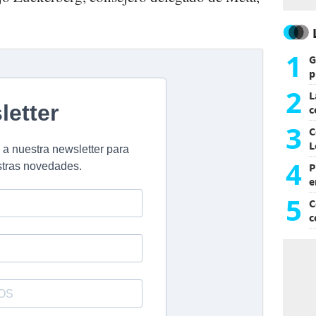
1
G
p
e
2
L
c
G
3
C
L
4
P
e
p
5
C
c
c