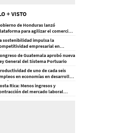
LO + VISTO
obierno de Honduras lanzó
lataforma para agilizar el comercio
xterior
a sostenibilidad impulsa la
ompetitividad empresarial en
uatemala
ongreso de Guatemala aprobó nueva
ey General del Sistema Portuario
roductividad de uno de cada seis
mpleos en economías en desarrollo
odría mejorar por la IA
osta Rica: Menos ingresos y
ontracción del mercado laboral
ausan baja del consumo