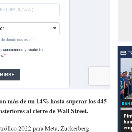
ron más de un 14% hasta superar los 445
E&N 
steriores al cierre de Wall Street.
Pin
hum
strófico 2022 para Meta, Zuckerberg
emp