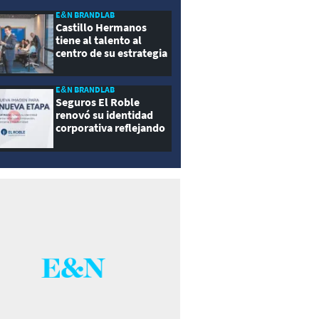
E&N BRANDLAB
Castillo Hermanos
tiene al talento al
centro de su estrategia
E&N BRANDLAB
Seguros El Roble
renovó su identidad
corporativa reflejando
innovación, cercanía y
modernidad