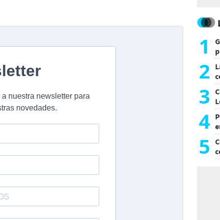
1
G
p
e
2
L
c
G
3
C
L
4
P
e
p
5
C
c
c