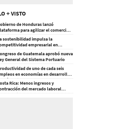
LO + VISTO
obierno de Honduras lanzó
lataforma para agilizar el comercio
xterior
a sostenibilidad impulsa la
ompetitividad empresarial en
uatemala
ongreso de Guatemala aprobó nueva
ey General del Sistema Portuario
roductividad de uno de cada seis
mpleos en economías en desarrollo
odría mejorar por la IA
osta Rica: Menos ingresos y
ontracción del mercado laboral
ausan baja del consumo