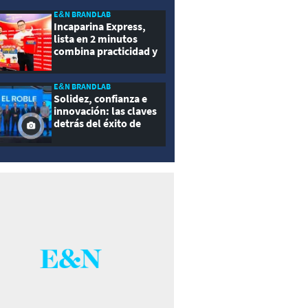
E&N BRANDLAB
Incaparina Express,
lista en 2 minutos
combina practicidad y
nutrición
E&N BRANDLAB
Solidez, confianza e
innovación: las claves
detrás del éxito de
Seguros El Roble