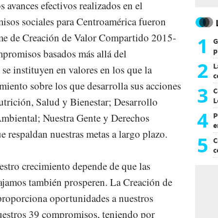
s avances efectivos realizados en el
sos sociales para Centroamérica fueron
orme de Creación de Valor Compartido 2015-
1
G
p
mpromisos basados más allá del
e
2
L
e instituyen en valores en los que la
c
miento sobre los que desarrolla sus acciones
G
3
C
Nutrición, Salud y Bienestar; Desarrollo
L
4
P
Ambiental; Nuestra Gente y Derechos
e
respaldan nuestras metas a largo plazo.
p
5
C
c
c
stro crecimiento depende de que las
ajamos también prosperen. La Creación de
proporciona oportunidades a nuestros
nuestros 39 compromisos, teniendo por