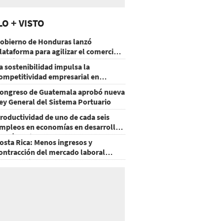
LO + VISTO
obierno de Honduras lanzó
lataforma para agilizar el comercio
xterior
a sostenibilidad impulsa la
ompetitividad empresarial en
uatemala
ongreso de Guatemala aprobó nueva
ey General del Sistema Portuario
roductividad de uno de cada seis
mpleos en economías en desarrollo
odría mejorar por la IA
osta Rica: Menos ingresos y
ontracción del mercado laboral
ausan baja del consumo