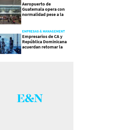
Aeropuerto de
Guatemala opera con
normalidad pese a la
actividad del volcán de
Fuego
EMPRESAS & MANAGEMENT
Empresarios de CA y
República Dominicana
acuerdan retomar la
agenda regional