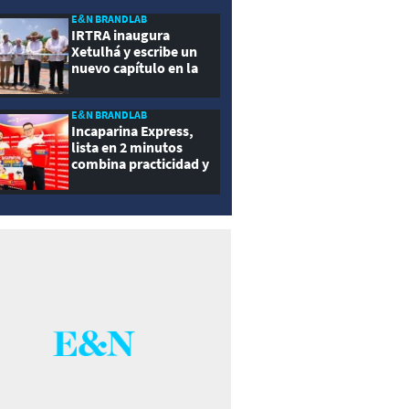
ernidad
E&N BRANDLAB
IRTRA inaugura
Xetulhá y escribe un
nuevo capítulo en la
historia de la
recreación de
Guatemala
E&N BRANDLAB
Incaparina Express,
lista en 2 minutos
combina practicidad y
nutrición