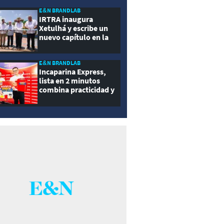
ernidad
E&N BRANDLAB
IRTRA inaugura
Xetulhá y escribe un
nuevo capítulo en la
historia de la
recreación de
Guatemala
E&N BRANDLAB
Incaparina Express,
lista en 2 minutos
combina practicidad y
nutrición