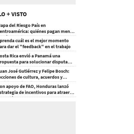
LO + VISTO
apa del Riesgo País en
entroamérica: quiénes pagan menos
 cuáles mejoraron
prenda cuál es el mejor momento
ara dar el "feedback" en el trabajo
osta Rica envió a Panamá una
ropuesta para solucionar disputa
omercial
uan José Gutiérrez y Felipe Bosch:
ecciones de cultura, acuerdos y
ecisiones sin miedo
on apoyo de FAO, Honduras lanzó
strategia de incentivos para atraer
nversión al agro