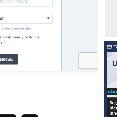
E&N 
Seg
ide
inn