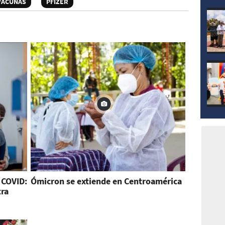
mod
VACUNAS
PFIZER
 COVID:
Ómicron se extiende en Centroamérica
tra