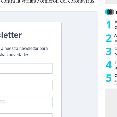
 contra la variante ómicron del coronavirus.
1
M
C
y
2
A
p
3
C
p
c
4
J
l
d
5
C
e
i