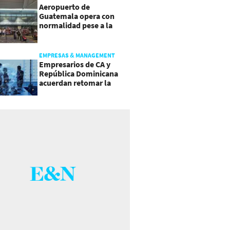
Aeropuerto de
Guatemala opera con
normalidad pese a la
actividad del volcán de
Fuego
EMPRESAS & MANAGEMENT
Empresarios de CA y
República Dominicana
acuerdan retomar la
agenda regional