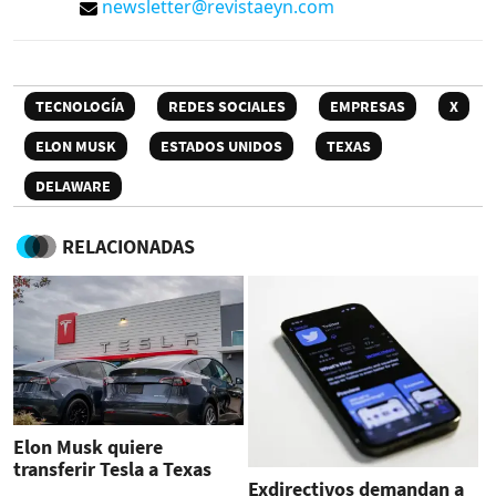
newsletter@revistaeyn.com
TECNOLOGÍA
REDES SOCIALES
EMPRESAS
X
ELON MUSK
ESTADOS UNIDOS
TEXAS
DELAWARE
RELACIONADAS
Elon Musk quiere
transferir Tesla a Texas
Exdirectivos demandan a