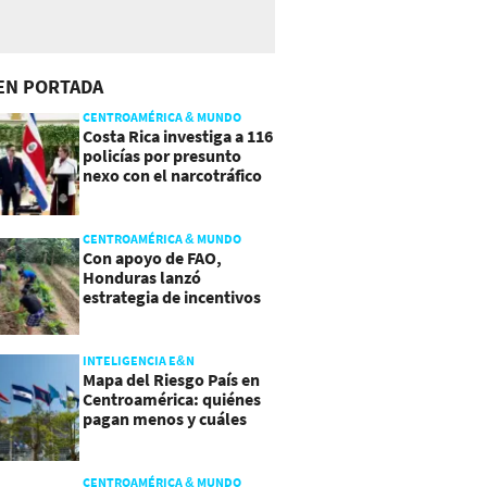
EN PORTADA
CENTROAMÉRICA & MUNDO
Costa Rica investiga a 116
policías por presunto
nexo con el narcotráfico
CENTROAMÉRICA & MUNDO
Con apoyo de FAO,
Honduras lanzó
estrategia de incentivos
para atraer inversión al
agro
INTELIGENCIA E&N
Mapa del Riesgo País en
Centroamérica: quiénes
pagan menos y cuáles
mejoraron
CENTROAMÉRICA & MUNDO