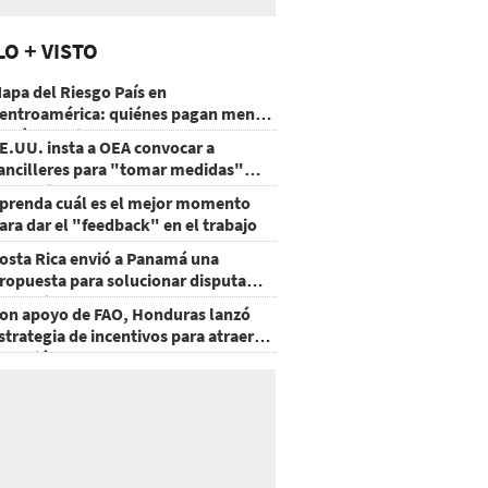
LO + VISTO
apa del Riesgo País en
entroamérica: quiénes pagan menos
 cuáles mejoraron
E.UU. insta a OEA convocar a
ancilleres para "tomar medidas"
obre Nicaragua
prenda cuál es el mejor momento
ara dar el "feedback" en el trabajo
osta Rica envió a Panamá una
ropuesta para solucionar disputa
omercial
on apoyo de FAO, Honduras lanzó
strategia de incentivos para atraer
nversión al agro