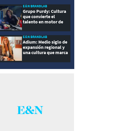
E&N BRANDLAB
Grupo Purdy: Cultura
que convierte el
talento en motor de
crecimiento
E&N BRANDLAB
Adium: Medio siglo de
expansión regional y
una cultura que marca
la diferencia