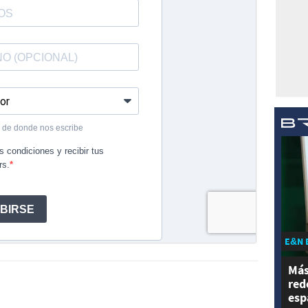
E&N 
Más
red
esp