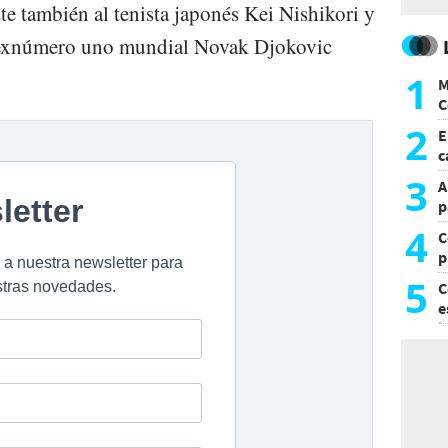
te también al tenista japonés Kei Nishikori y
l exnúmero uno mundial Novak Djokovic
1
M
C
y
2
E
c
s
3
A
p
4
C
p
c
5
C
e
i