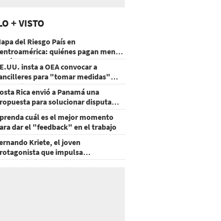
LO + VISTO
apa del Riesgo País en
entroamérica: quiénes pagan menos
 cuáles mejoraron
E.UU. insta a OEA convocar a
ancilleres para "tomar medidas"
obre Nicaragua
osta Rica envió a Panamá una
ropuesta para solucionar disputa
omercial
prenda cuál es el mejor momento
ara dar el "feedback" en el trabajo
ernando Kriete, el joven
rotagonista que impulsa
mprendimientos y talentos
ecnológicos