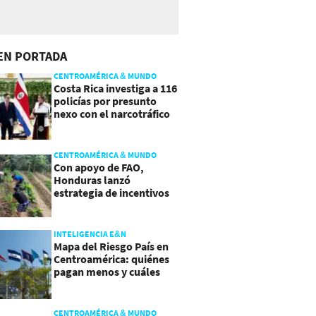
EN PORTADA
CENTROAMÉRICA & MUNDO
Costa Rica investiga a 116
policías por presunto
nexo con el narcotráfico
CENTROAMÉRICA & MUNDO
Con apoyo de FAO,
Honduras lanzó
estrategia de incentivos
para atraer inversión al
agro
INTELIGENCIA E&N
Mapa del Riesgo País en
Centroamérica: quiénes
pagan menos y cuáles
mejoraron
CENTROAMÉRICA & MUNDO