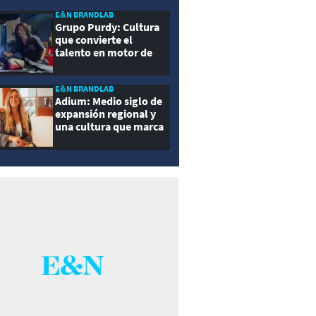
E&N BRANDLAB
Grupo Purdy: Cultura
que convierte el
talento en motor de
crecimiento
E&N BRANDLAB
Adium: Medio siglo de
expansión regional y
una cultura que marca
la diferencia