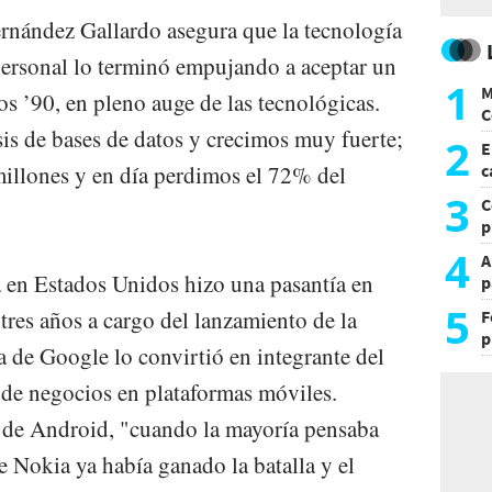
nández Gallardo asegura que la tecnología
 personal lo terminó empujando a aceptar un
1
M
s ’90, en pleno auge de las tecnológicas.
C
is de bases de datos y crecimos muy fuerte;
y
2
E
illones y en día perdimos el 72% del
c
s
3
C
p
c
4
A
 en Estados Unidos hizo una pasantía en
p
5
res años a cargo del lanzamiento de la
F
p
 de Google lo convirtió en integrante del
e
t
 de negocios en plataformas móviles.
n de Android, "cuando la mayoría pensaba
 Nokia ya había ganado la batalla y el