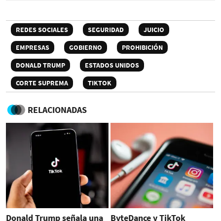
REDES SOCIALES
SEGURIDAD
JUICIO
EMPRESAS
GOBIERNO
PROHIBICIÓN
DONALD TRUMP
ESTADOS UNIDOS
CORTE SUPREMA
TIKTOK
RELACIONADAS
Donald Trump señala una
ByteDance y TikTok