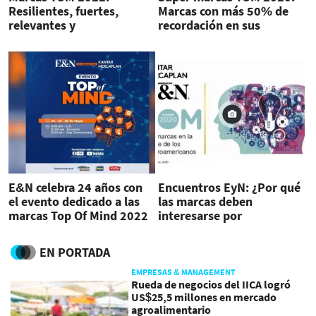
Resilientes, fuertes,
Marcas con más 50% de
relevantes y
recordación en sus
diferenciadoras
mercados
E&N celebra 24 años con
Encuentros EyN: ¿Por qué
el evento dedicado a las
las marcas deben
marcas Top Of Mind 2022
interesarse por
convertirse en una Top of
Mind en Centroamérica?
EN PORTADA
EMPRESAS & MANAGEMENT
Rueda de negocios del IICA logró
US$25,5 millones en mercado
agroalimentario