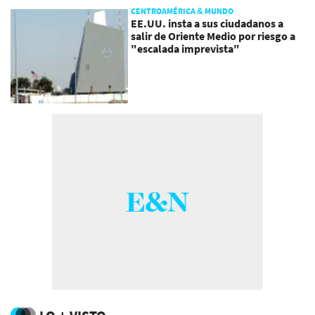
CENTROAMÉRICA & MUNDO
EE.UU. insta a sus ciudadanos a
salir de Oriente Medio por riesgo a
"escalada imprevista"