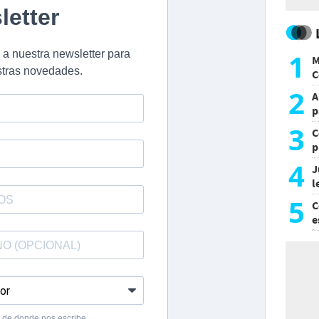
1
M
C
y
2
A
p
3
C
p
c
4
J
l
d
5
C
e
i