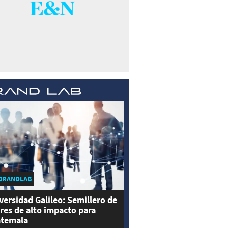
BRANDLAB
versidad Galileo: Semillero de
eres de alto impacto para
temala