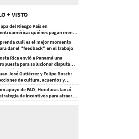
LO + VISTO
apa del Riesgo País en
entroamérica: quiénes pagan menos
 cuáles mejoraron
prenda cuál es el mejor momento
ara dar el "feedback" en el trabajo
osta Rica envió a Panamá una
ropuesta para solucionar disputa
omercial
uan José Gutiérrez y Felipe Bosch:
ecciones de cultura, acuerdos y
ecisiones sin miedo
on apoyo de FAO, Honduras lanzó
strategia de incentivos para atraer
nversión al agro