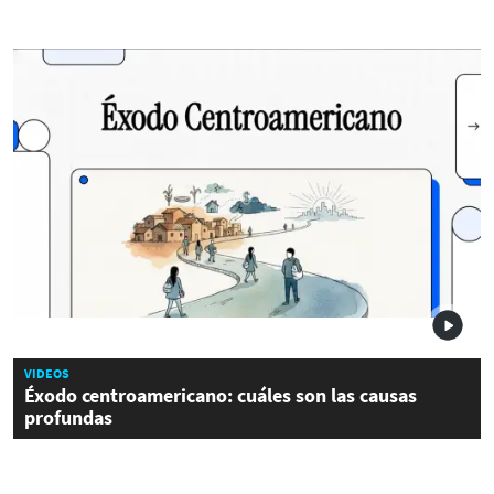
1
minute,
27
seconds
VIDEOS
Éxodo centroamericano: cuáles son las causas
profundas