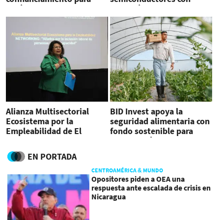
América Latina
Panamá y Costa Rica
Alianza Multisectorial
BID Invest apoya la
Ecosistema por la
seguridad alimentaria con
Empleabilidad de El
fondo sostenible para
Salvador genera empleos
Centroamérica
y más beneficiadas son
EN PORTADA
mujeres
CENTROAMÉRICA & MUNDO
Opositores piden a OEA una
respuesta ante escalada de crisis en
Nicaragua