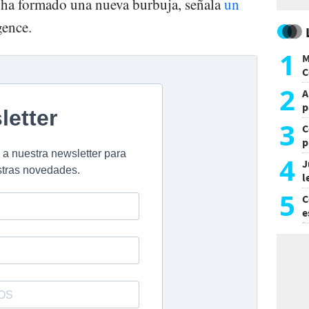
se ha formado una nueva burbuja, señala
un
gence.
1
M
C
y
2
A
p
3
C
p
c
4
J
l
d
5
C
e
i