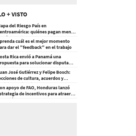
LO + VISTO
apa del Riesgo País en
entroamérica: quiénes pagan menos
 cuáles mejoraron
prenda cuál es el mejor momento
ara dar el "feedback" en el trabajo
osta Rica envió a Panamá una
ropuesta para solucionar disputa
omercial
uan José Gutiérrez y Felipe Bosch:
ecciones de cultura, acuerdos y
ecisiones sin miedo
on apoyo de FAO, Honduras lanzó
strategia de incentivos para atraer
nversión al agro