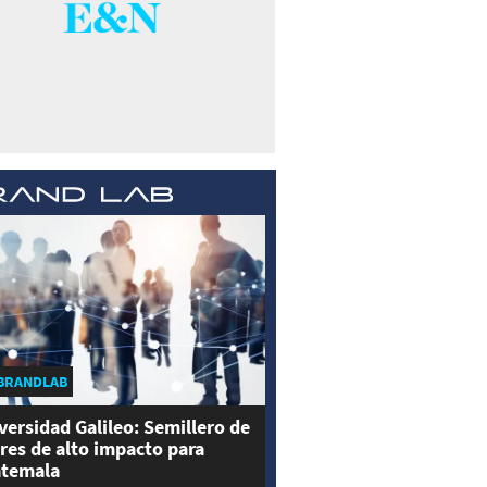
BRANDLAB
versidad Galileo: Semillero de
eres de alto impacto para
temala