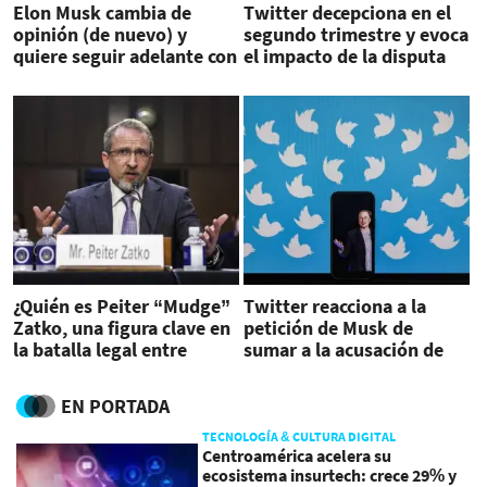
Elon Musk cambia de
Twitter decepciona en el
opinión (de nuevo) y
segundo trimestre y evoca
quiere seguir adelante con
el impacto de la disputa
la compra de Twitter
con Musk
¿Quién es Peiter “Mudge”
Twitter reacciona a la
Zatko, una figura clave en
petición de Musk de
la batalla legal entre
sumar a la acusación de
Twitter y Musk?
exjefe de seguridad de la
empresa al caso
EN PORTADA
TECNOLOGÍA & CULTURA DIGITAL
Centroamérica acelera su
ecosistema insurtech: crece 29% y