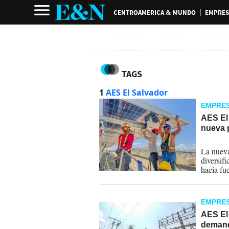
CENTROAMERICA & MUNDO
EMPRES
TAGS
1
AES El Salvador
EMPRE
AES El 
nueva p
26-06-
La nueva
diversif
hacia fu
EMPRE
AES El
demand