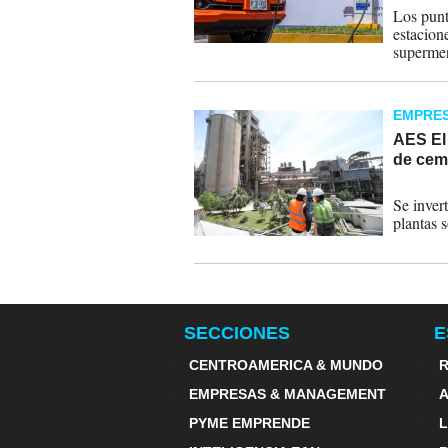
Los punt
estacione
superme
EMPRE
AES El 
de cem
08-03-
Se inver
plantas s
SECCIONES
E
CENTROAMERICA & MUNDO
R
EMPRESAS & MANAGEMENT
PYME EMPRENDE