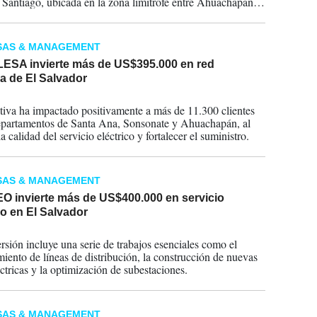
 Santiago, ubicada en la zona limítrofe entre Ahuachapán y
e.
SAS & MANAGEMENT
ESA invierte más de US$395.000 en red
ca de El Salvador
2025
ativa ha impactado positivamente a más de 11.300 clientes
epartamentos de Santa Ana, Sonsonate y Ahuachapán, al
a calidad del servicio eléctrico y fortalecer el suministro.
SAS & MANAGEMENT
O invierte más de US$400.000 en servicio
co en El Salvador
2025
ersión incluye una serie de trabajos esenciales como el
iento de líneas de distribución, la construcción de nuevas
éctricas y la optimización de subestaciones.
SAS & MANAGEMENT