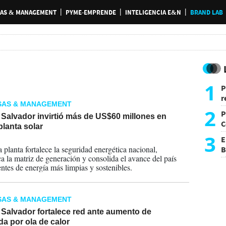
AS & MANAGEMENT
PYME-EMPRENDE
INTELIGENCIA E&N
BRAND LAB
1
P
r
SAS & MANAGEMENT
d
2
P
Salvador invirtió más de US$60 millones en
C
lanta solar
d
3
E
2026
 planta fortalece la seguridad energética nacional,
B
ica la matriz de generación y consolida el avance del país
F
entes de energía más limpias y sostenibles.
SAS & MANAGEMENT
 Salvador fortalece red ante aumento de
a por ola de calor