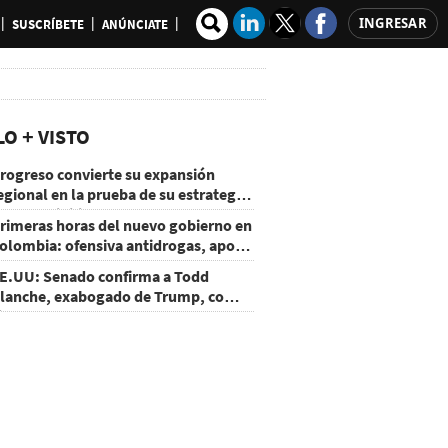
INGRESAR
SUSCRÍBETE
ANÚNCIATE
LO + VISTO
rogreso convierte su expansión
egional en la prueba de su estrategia
e sostenibilidad
rimeras horas del nuevo gobierno en
olombia: ofensiva antidrogas, apoyo
e EE.UU. y un atentado
E.UU: Senado confirma a Todd
lanche, exabogado de Trump, como
iscal General