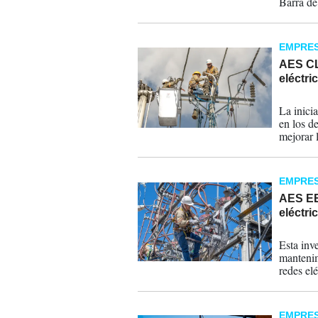
Barra de
Sonsonat
EMPRE
AES CL
eléctri
13-07-
La inici
en los d
mejorar l
EMPRE
AES EE
eléctri
08-02-
Esta inv
mantenim
redes el
EMPRE