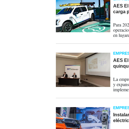
AES El
carga p
14-12-
Para 202
operacio
en lugar
EMPRE
AES El 
quinqu
20-03-
La empre
y expansi
implemen
EMPRE
Instala
eléctri
21-09-