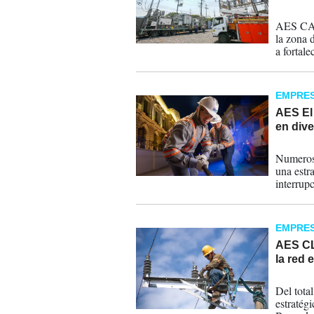
22-05-
AES CAES
la zona 
a fortale
zona cen
EMPRE
AES El 
en div
23-12-
Numeroso
una estra
interrup
EMPRE
AES CLE
la red 
08-10-
Del tota
estratégi