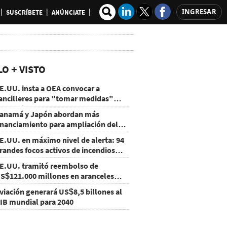
INGRESAR
SUSCRÍBETE
ANÚNCIATE
LO + VISTO
E.UU. insta a OEA convocar a
ancilleres para "tomar medidas"
obre Nicaragua
anamá y Japón abordan más
inanciamiento para ampliación del
etro
E.UU. en máximo nivel de alerta: 94
randes focos activos de incendios
orestales
E.UU. tramitó reembolso de
S$121.000 millones en aranceles
nulados
viación generará US$8,5 billones al
IB mundial para 2040