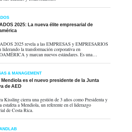
ADOS
DOS 2025: La nueva élite empresarial de
américa
2025
DOS 2025 revela a las EMPRESAS y EMPRESARIOS
n liderando la transformación corporativa en
MÉRICA y marcan nuevos estándares. Es una
ación exclusiva de E&N y Skaleno Advisory. El listado
 en la
edición impresa y digital de E&N.
SAS & MANAGEMENT
Mendiola es el nuevo presidente de la Junta
iva de AED
2025
a Kissling cierra una gestión de 3 años como Presidenta y
a estafeta a Mendiola, un referente en el liderazgo
ial de Costa Rica.
RANDLAB