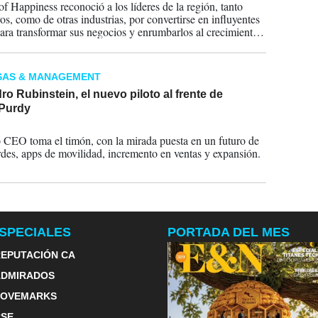
f Happiness reconoció a los líderes de la región, tanto
os, como de otras industrias, por convertirse en influyentes
para transformar sus negocios y enrumbarlos al crecimiento
e.
SAS & MANAGEMENT
ro Rubinstein, el nuevo piloto al frente de
Purdy
2023
 CEO toma el timón, con la mirada puesta en un futuro de
rdes, apps de movilidad, incremento en ventas y expansión.
SPECIALES
PORTADA DEL MES
EPUTACIÓN CA
ADMIRADOS
LOVEMARKS
RSE