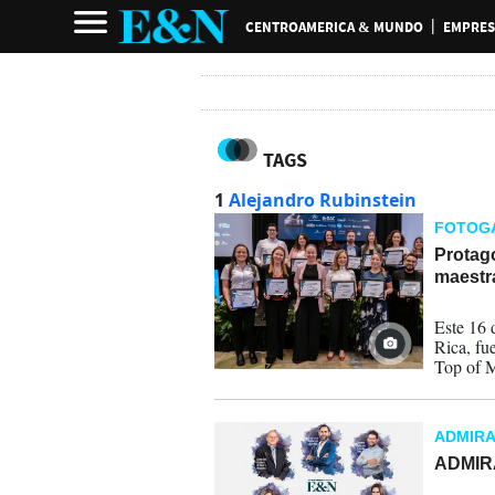
CENTROAMERICA & MUNDO
EMPRES
TAGS
1
Alejandro Rubinstein
FOTOG
Protag
maestra
17-04-
Este 16 
Rica, fue
Top of M
han ente
su mer
ADMIR
ADMIRA
22-12-