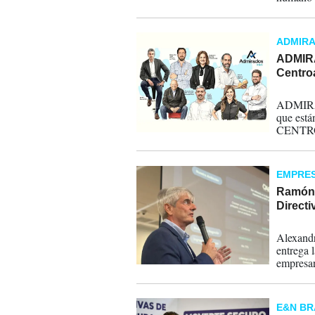
ADMIR
ADMIRA
Centro
01-12-
ADMIRA
que está
CENTROA
investig
completo
EMPRE
Ramón 
Direct
17-03-
Alexandr
entrega l
empresar
E&N B