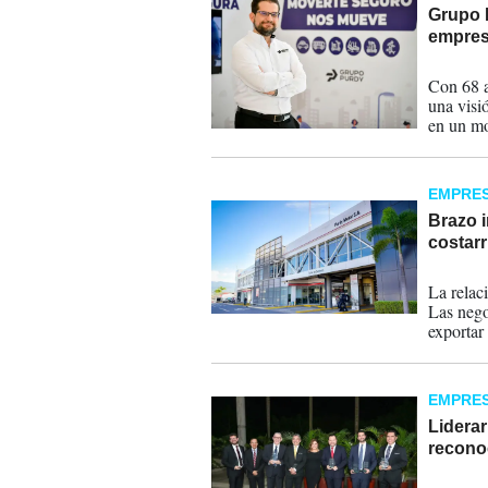
Grupo P
empres
14-02-
Con 68 a
una visi
en un mo
EMPRE
Brazo i
costar
07-06-
La relac
Las nego
exportar
generar 
alianza p
EMPRE
Liderar
recono
05-10-