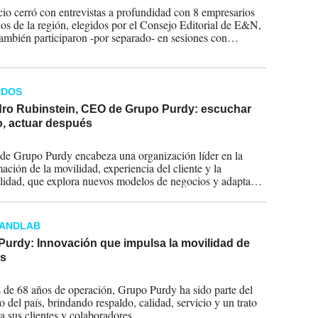
icio cerró con entrevistas a profundidad con 8 empresarios
s de la región, elegidos por el Consejo Editorial de E&N,
también participaron -por separado- en sesiones con
o Domínguez y Miguel de Merodio, socio director y
 de Skaleno Advisory, respectivamente, nuestras
artes aliadas en ADMIRADOS 2025.
ADOS
dro Rubinstein, CEO de Grupo Purdy: escuchar
o, actuar después
2025
e Grupo Purdy encabeza una organización líder en la
ación de la movilidad, experiencia del cliente y la
ilidad, que explora nuevos modelos de negocios y adapta
RANDLAB
Purdy: Innovación que impulsa la movilidad de
os
2025
de 68 años de operación, Grupo Purdy ha sido parte del
o del país, brindando respaldo, calidad, servicio y un trato
 sus clientes y colaboradores.