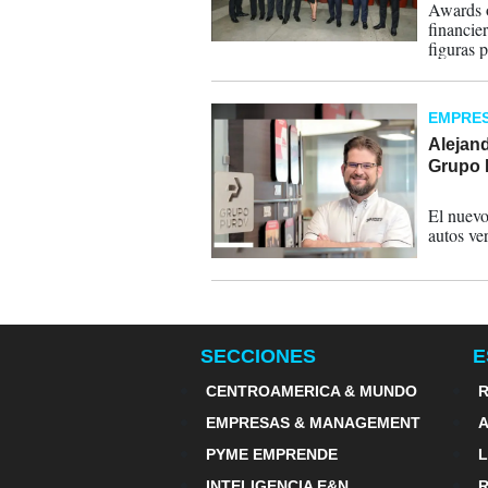
Awards o
financier
figuras 
sostenibl
EMPRE
Alejand
Grupo 
21-09-
El nuevo
autos ve
SECCIONES
E
CENTROAMERICA & MUNDO
R
EMPRESAS & MANAGEMENT
PYME EMPRENDE
INTELIGENCIA E&N