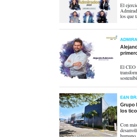
El ejerc
Admirado
los que 
Alejandr
fundador
contrap
ADMIR
Alejan
primer
05-12-
El CEO d
transform
sostenib
IA.
E&N B
Grupo 
los tic
04-12-
Con más 
desarroll
humano a