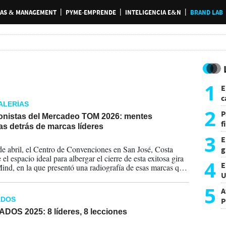
AS & MANAGEMENT
PYME-EMPRENDE
INTELIGENCIA E&N
BRAND LAB
1
E
c
ALERÍAS
s
2
P
onistas del Mercadeo TOM 2026: mentes
f
s detrás de marcas líderes
m
3
E
2026
de abril, el Centro de Convenciones en San José, Costa
g
 el espacio ideal para albergar el cierre de esta exitosa gira
f
4
E
ind, en la que presentó una radiografía de esas marcas que
U
ndido el valor de convertirse en un referente emocional de
cado meta. FOTOS MANU MAIRENA.
a
5
A
ADOS
P
DOS 2025: 8 líderes, 8 lecciones
2025