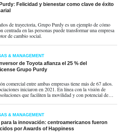
urdy: Felicidad y bienestar como clave de éxito
arial
2025
ños de trayectoria, Grupo Purdy es un ejemplo de cómo
ón centrada en las personas puede transformar una empresa
tor de cambio social.
SAS & MANAGEMENT
nversor de Toyota afianza el 25 % del
ricense Grupo Purdy
2024
ión comercial entre ambas empresas tiene más de 67 años.
ciaciones iniciaron en 2021. En línea con la visión de
 soluciones que faciliten la movilidad y con potencial de
negocios en otros países, Grupo Purdy aprovechará esta
ara apostar por la transformación digital.
SAS & MANAGEMENT
 para la innovación: centroamericanos fueron
cidos por Awards of Happiness
2023