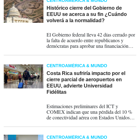
CENTROAMÉRICA & MUNDO
Histórico cierre del Gobierno de
EEUU se acerca a su fin ¿Cuándo
volverá a la normalidad?
12-11-2025
El Gobierno federal lleva 42 días cerrado por
la falta de acuerdo entre republicanos y
demócratas para aprobar una financiación
adicional, superando así el récord de 2018,
cuando permaneció paralizado durante 35
días durante el primer mandato de Donald
CENTROAMÉRICA & MUNDO
Trump.
Costa Rica sufriría impacto por el
cierre parcial de aeropuertos en
EEUU, advierte Universidad
Fidélitas
07-11-2025
Estimaciones preliminares del ICT y
COMEX indican que una pérdida del 10 %
de conectividad aérea con Estados Unidos
durante una semana podría suponer más de
US$20 millones en impacto económico,
considerando turismo y exportaciones.
CENTROAMÉRICA & MUNDO