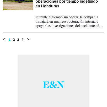
operaciones por tiempo indefinido
en Honduras
03-04-2025
Durante el tiempo sin operar, la compañía
trabajará en una reestructuración interna y
apoyar las investigaciones del accidente aéreo
ocurrido el pasado 17 de marzo en el que
murieron 12 personas, incluyendo diez
pasajeros.
1
2
3
4
<
>