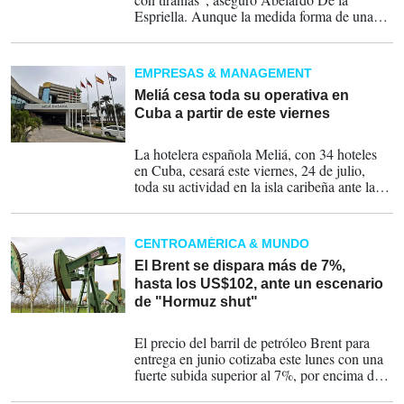
Espriella. Aunque la medida forma de una
política de reducción de gastos diplomáticos
que incluye a otras 13 embajadas, en el caso
de la de Managua, la medida supondría
EMPRESAS & MANAGEMENT
explícitamente ruptura de relaciones.
Meliá cesa toda su operativa en
Cuba a partir de este viernes
21-07-2026
La hotelera española Meliá, con 34 hoteles
en Cuba, cesará este viernes, 24 de julio,
toda su actividad en la isla caribeña ante las
"notables dificultades" operativas, legales y
económico-financieras en el país.
CENTROAMÉRICA & MUNDO
El Brent se dispara más de 7%,
hasta los US$102, ante un escenario
de "Hormuz shut"
13-04-2026
El precio del barril de petróleo Brent para
entrega en junio cotizaba este lunes con una
fuerte subida superior al 7%, por encima de
los US$102, después de que el presidente