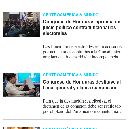
por la Comisión Permanente y citó a los que
eran sus miembros porque, según las
pesquisas, "violentaron los límites y
CENTROAMÉRICA & MUNDO
facultades establecidas por la ley", indicó
este lunes el portavoz del Ministerio Público,
Congreso de Honduras aprueba un
Yuri Mora.
juicio político contra funcionarios
electorales
10-04-2026
Los funcionarios electorales están acusados
por actuaciones contrarias a la Constitución,
negligencia, incapacidad e incompetencia en
el ejercicio del cargo, durante los procesos
electorales de 2025.
CENTROAMÉRICA & MUNDO
Congreso de Honduras destituye al
fiscal general y elige a su sucesor
26-03-2026
Para que la destitución sea efectiva, el
dictamen de la comisión debe ser ratificado
por el pleno del Parlamento mediante una
mayoría calificada de 86 votos de los 128
diputados.