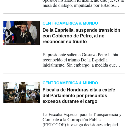
mesa de diálogo, impulsada por Estados
Unidos, para avanzar hacia una transición en
el país suramericano.
CENTROAMÉRICA & MUNDO
De la Espriella, suspende transición
con Gobierno de Petro, al no
reconocer su triunfo
07-07-2026
El presidente saliente Gustavo Petro había
reconocido el triunfo De la Espriella
inicialmente. Sin embargo, a medida que
comenzó a avanzar la auditoría de su gestión
para concretar la transición, comenzó a
desconocer el triunfo de las urnas.
CENTROAMÉRICA & MUNDO
Fiscalía de Honduras cita a exjefe
del Parlamento por presuntos
excesos durante el cargo
19-05-2026
La Fiscalía Especial para la Transparencia y
Combate a la Corrupción Pública
(FETCCOP) investiga decisiones adoptadas