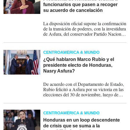
funcionarios que pasen a recoger
su acuerdo de cancelación
14-01-2026
La disposición oficial supone la confirmación
de la transición de poderes, con la investidura
de Asfura, del conservador Partido Nacional,
ganador de las elecciones del pasado 30 de
noviembre.
CENTROAMÉRICA & MUNDO
¿Qué hablaron Marco Rubio y el
presidente electo de Honduras,
Nasry Asfura?
13-01-2026
De acuerdo con el Departamento de Estado,
Rubio felicitó a Asfura por su victoria en las
elecciones del 30 de noviembre, luego de
atravesar un proceso electoral marcado por
señalamientos de fraude y más de 24 días
para confirmar al nuevo gobernante.
CENTROAMÉRICA & MUNDO
Honduras en un loop descendente
de crisis que se suma a la