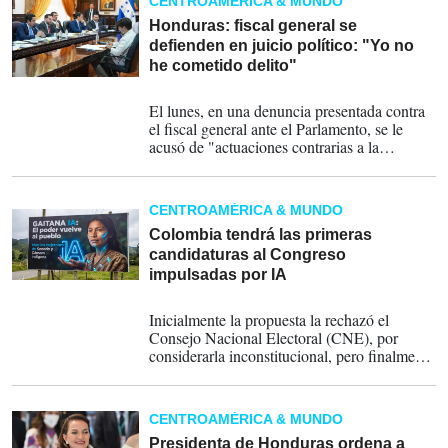
CENTROAMÉRICA & MUNDO
Honduras: fiscal general se
defienden en juicio político: "Yo no
he cometido delito"
25-03-2026
El lunes, en una denuncia presentada contra
el fiscal general ante el Parlamento, se le
acusó de "actuaciones contrarias a la
Constitución de la República" y "negligencia
e incompetencia manifiesta para el
desempeño del cargo, derivadas de
CENTROAMÉRICA & MUNDO
actuaciones y omisiones que, de manera
reiterada y sistemática, han contravenido la
Colombia tendrá las primeras
Constitución, la Ley del Ministerio Público
candidaturas al Congreso
(Fiscalía), la Ley Electoral de Honduras y la
impulsadas por IA
Ley Orgánica y Procesal Electoral".
16-02-2026
Inicialmente la propuesta la rechazó el
Consejo Nacional Electoral (CNE), por
considerarla inconstitucional, pero finalmente
adoptaron un modelo híbrido que sí se
aprobó: un candidato humano formalmente
inscrito, cuyas decisiones en el Congreso
CENTROAMÉRICA & MUNDO
estarían determinadas por las votaciones
realizadas en la plataforma digital.
Presidenta de Honduras ordena a