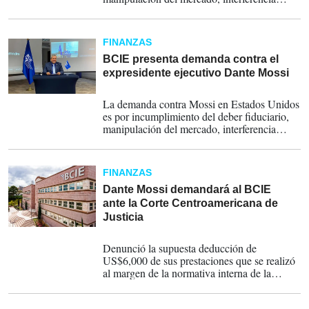
ilícita e incumplimiento de contrato.
FINANZAS
BCIE presenta demanda contra el
expresidente ejecutivo Dante Mossi
05-09-2024
La demanda contra Mossi en Estados Unidos
es por incumplimiento del deber fiduciario,
manipulación del mercado, interferencia
ilícita e incumplimiento de contrato y
violación a la Ley RICO.
FINANZAS
Dante Mossi demandará al BCIE
ante la Corte Centroamericana de
Justicia
03-04-2024
Denunció la supuesta deducción de
US$6,000 de sus prestaciones que se realizó
al margen de la normativa interna de la
institución financiera.