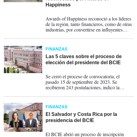
Happiness
05-10-2023
Awards of Happiness reconoció a los líderes
de la región, tanto financieros, como de otras
industrias, por convertirse en influyentes
figuras para transformar sus negocios y
enrumbarlos al crecimiento sostenible.
FINANZAS
Las 5 claves sobre el proceso de
elección del presidente del BCIE
25-09-2023
Se cerró el proceso de convocatoria, el
pasado 15 de septiembre de 2023. Se
recibieron 243 postulaciones, indicó la
entidad en un comunicado. Tras las
evaluaciones se espera depurar la lista a seis
candidatos que se presentarán al Directorio
FINANZAS
del BCIE, a más tardar el 13 de octubre de
2023.
El Salvador y Costa Rica por la
presidencia del BCIE
13-09-2023
El BCIE abrió un proceso de inscripción