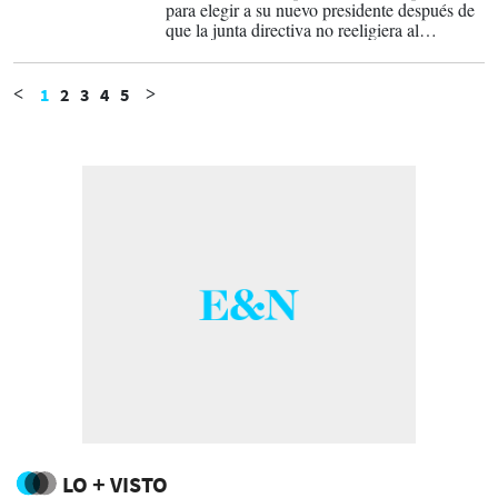
para elegir a su nuevo presidente después de
que la junta directiva no reeligiera al
hondureño Dante Mossi.
1
2
3
4
5
<
>
LO + VISTO